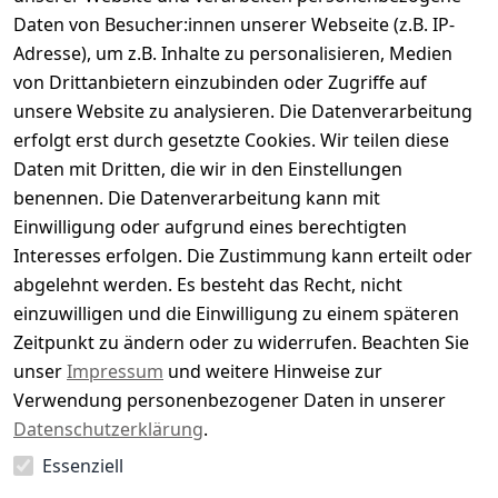
Daten von Besucher:innen unserer Webseite (z.B. IP-
Durchschnittliche Bewertung
Adresse), um z.B. Inhalte zu personalisieren, Medien
0
von Drittanbietern einzubinden oder Zugriffe auf
Basierend auf 0 Bewertung(en)
unsere Website zu analysieren. Die Datenverarbeitung
Bewertung abgeben
erfolgt erst durch gesetzte Cookies. Wir teilen diese
Daten mit Dritten, die wir in den Einstellungen
5
( 0 )
benennen. Die Datenverarbeitung kann mit
4
( 0 )
Einwilligung oder aufgrund eines berechtigten
3
( 0 )
Interesses erfolgen. Die Zustimmung kann erteilt oder
2
( 0 )
abgelehnt werden. Es besteht das Recht, nicht
1
( 0 )
einzuwilligen und die Einwilligung zu einem späteren
Zeitpunkt zu ändern oder zu widerrufen. Beachten Sie
Es hat noch niemand eine Bewertung für diesen
unser
Impressum
und weitere Hinweise zur
Artikel abgegeben
Verwendung personenbezogener Daten in unserer
Datenschutzerklärung
.
Essenziell
EU-Verantwortliche Person - klicken Sie für Details