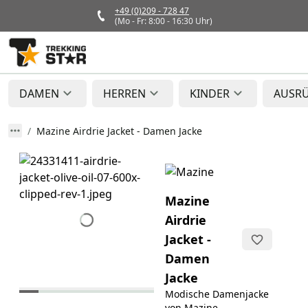
+49 (0)209 - 728 47
(Mo - Fr: 8:00 - 16:30 Uhr)
DAMEN
HERREN
KINDER
AUSR
Mazine Airdrie Jacket - Damen Jacke
Mazine
Airdrie
Jacket -
Damen
Jacke
Modische Damenjacke
von Mazine