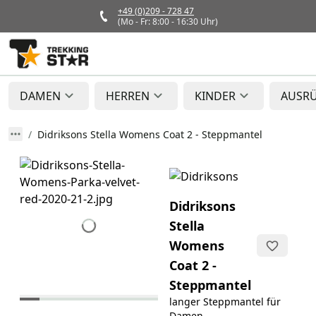
+49 (0)209 - 728 47
(Mo - Fr: 8:00 - 16:30 Uhr)
DAMEN
HERREN
KINDER
AUSR
Didriksons Stella Womens Coat 2 - Steppmantel
Didriksons
Stella
Womens
Coat 2 -
Steppmantel
langer Steppmantel für
Damen