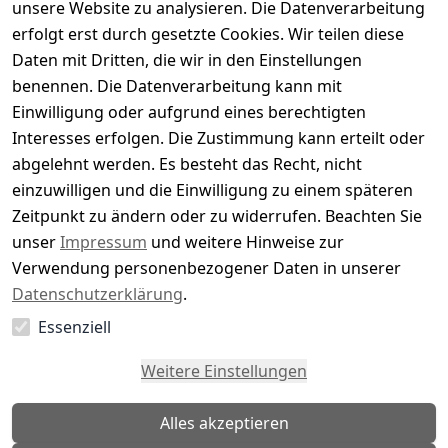
unsere Website zu analysieren. Die Datenverarbeitung
Bewertung abgeben
erfolgt erst durch gesetzte Cookies. Wir teilen diese
Daten mit Dritten, die wir in den Einstellungen
5
( 0 )
benennen. Die Datenverarbeitung kann mit
4
( 0 )
Einwilligung oder aufgrund eines berechtigten
3
( 0 )
Interesses erfolgen. Die Zustimmung kann erteilt oder
2
( 0 )
abgelehnt werden. Es besteht das Recht, nicht
1
( 0 )
einzuwilligen und die Einwilligung zu einem späteren
Zeitpunkt zu ändern oder zu widerrufen. Beachten Sie
Es hat noch niemand eine Bewertung für diesen
unser
Impressum
und weitere Hinweise zur
Artikel abgegeben
Verwendung personenbezogener Daten in unserer
Datenschutzerklärung
.
Essenziell
EU-Verantwortliche Person - klicken Sie für Details
Weitere Einstellungen
Alles akzeptieren