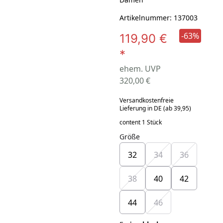
Artikelnummer: 137003
-63%
119,90 €
*
ehem. UVP
320,00 €
Versandkostenfreie
Lieferung in DE (ab 39,95)
content 1 Stück
Größe
32
34
36
38
40
42
44
46