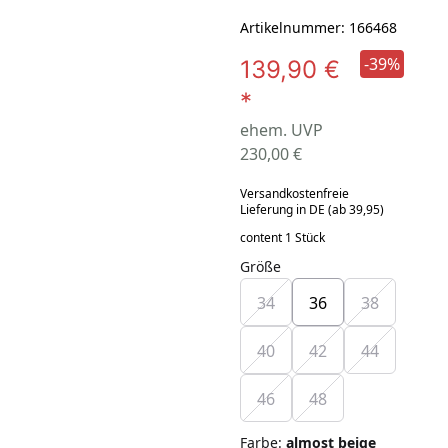
Artikelnummer: 166468
-39%
139,90 €
*
ehem. UVP
230,00 €
Versandkostenfreie
Lieferung in DE (ab 39,95)
content 1 Stück
Größe
34
36
38
40
42
44
46
48
Farbe
:
almost beige