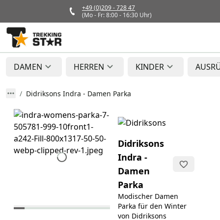
+49 (0)209 - 728 47
(Mo - Fr: 8:00 - 16:30 Uhr)
DAMEN
HERREN
KINDER
AUSR
Didriksons Indra - Damen Parka
Didriksons
Indra -
Damen
Parka
Modischer Damen
Parka für den Winter
von Didriksons