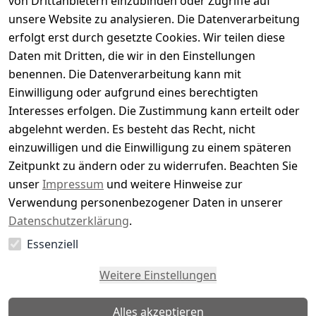
von Drittanbietern einzubinden oder Zugriffe auf
Basierend auf 0 Bewertung(en)
unsere Website zu analysieren. Die Datenverarbeitung
Bewertung abgeben
erfolgt erst durch gesetzte Cookies. Wir teilen diese
Daten mit Dritten, die wir in den Einstellungen
5
( 0 )
benennen. Die Datenverarbeitung kann mit
4
( 0 )
Einwilligung oder aufgrund eines berechtigten
3
( 0 )
Interesses erfolgen. Die Zustimmung kann erteilt oder
2
( 0 )
abgelehnt werden. Es besteht das Recht, nicht
1
( 0 )
einzuwilligen und die Einwilligung zu einem späteren
Zeitpunkt zu ändern oder zu widerrufen. Beachten Sie
Es hat noch niemand eine Bewertung für diesen
unser
Impressum
und weitere Hinweise zur
Artikel abgegeben
Verwendung personenbezogener Daten in unserer
Datenschutzerklärung
.
Essenziell
EU-Verantwortliche Person - klicken Sie für Details
Weitere Einstellungen
Alles akzeptieren