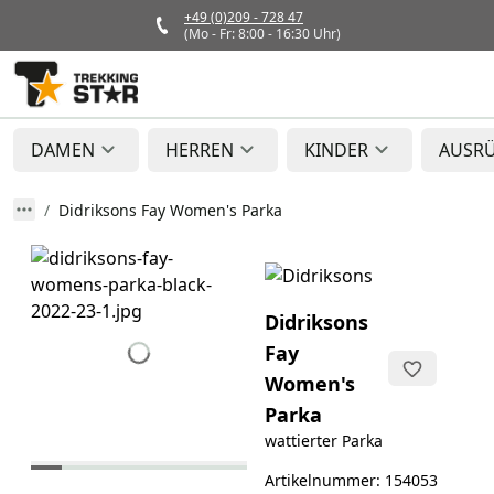
+49 (0)209 - 728 47
(Mo - Fr: 8:00 - 16:30 Uhr)
DAMEN
HERREN
KINDER
AUSR
Didriksons Fay Women's Parka
Didriksons
Fay
Women's
Parka
wattierter Parka
Artikelnummer: 154053