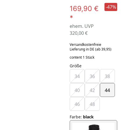
-47%
169,90 €
*
ehem. UVP
320,00 €
Versandkostenfreie
Lieferung in DE (ab 39,95)
content 1 Stück
Größe
34
36
38
40
42
44
46
48
Farbe
:
black