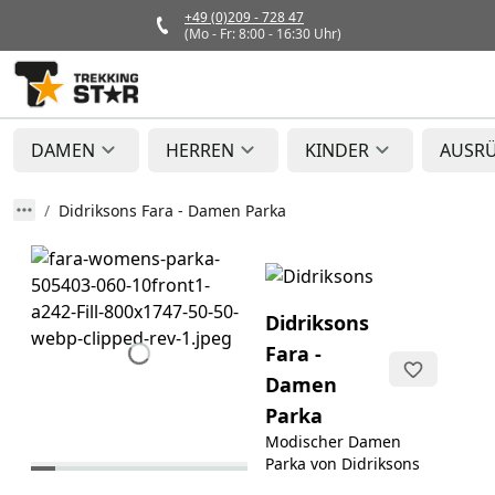
+49 (0)209 - 728 47
(Mo - Fr: 8:00 - 16:30 Uhr)
DAMEN
HERREN
KINDER
AUSR
Didriksons Fara - Damen Parka
Didriksons
Fara -
Damen
Parka
Modischer Damen
Parka von Didriksons