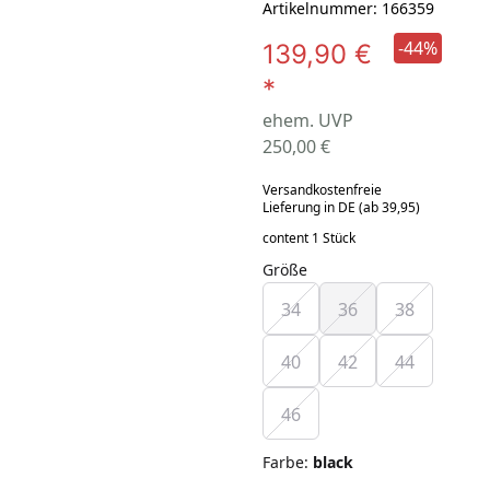
Artikelnummer: 166359
-44%
139,90 €
*
ehem. UVP
250,00 €
Versandkostenfreie
Lieferung in DE (ab 39,95)
content 1 Stück
Größe
34
36
38
40
42
44
46
Farbe
:
black