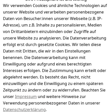
Wir verwenden Cookies und ähnliche Technologien auf
Kundenbewertungen
unserer Website und verarbeiten personenbezogene
Daten von Besucher:innen unserer Webseite (z.B. IP-
Durchschnittliche Bewertung
Adresse), um z.B. Inhalte zu personalisieren, Medien
0
von Drittanbietern einzubinden oder Zugriffe auf
Basierend auf 0 Bewertung(en)
unsere Website zu analysieren. Die Datenverarbeitung
Bewertung abgeben
erfolgt erst durch gesetzte Cookies. Wir teilen diese
Daten mit Dritten, die wir in den Einstellungen
5
( 0 )
benennen. Die Datenverarbeitung kann mit
4
( 0 )
Einwilligung oder aufgrund eines berechtigten
3
( 0 )
Interesses erfolgen. Die Zustimmung kann erteilt oder
2
( 0 )
abgelehnt werden. Es besteht das Recht, nicht
1
( 0 )
einzuwilligen und die Einwilligung zu einem späteren
Zeitpunkt zu ändern oder zu widerrufen. Beachten Sie
Es hat noch niemand eine Bewertung für diesen
unser
Impressum
und weitere Hinweise zur
Artikel abgegeben
Verwendung personenbezogener Daten in unserer
Datenschutzerklärung
.