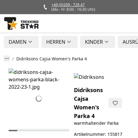
+49 (0)209 - 728 47
(Mo - Fr: 8:00 - 16:30 Uhr)
DAMEN
HERREN
KINDER
AUSR
Didriksons Cajsa Women's Parka 4
Didriksons
Cajsa
Women's
Parka 4
warmhaltender Parka
Artikelnummer: 155817