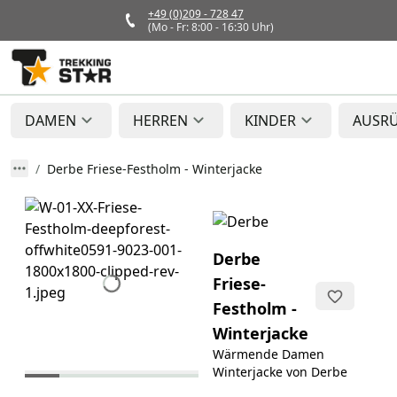
+49 (0)209 - 728 47
(Mo - Fr: 8:00 - 16:30 Uhr)
DAMEN
HERREN
KINDER
AUSR
Derbe Friese-Festholm - Winterjacke
Derbe
Friese-
Festholm -
Winterjacke
Wärmende Damen
Winterjacke von Derbe