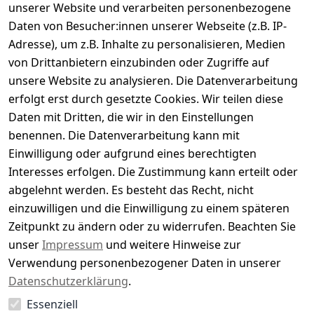
Kundenbewertungen
unserer Website und verarbeiten personenbezogene
Daten von Besucher:innen unserer Webseite (z.B. IP-
Durchschnittliche Bewertung
Adresse), um z.B. Inhalte zu personalisieren, Medien
0
von Drittanbietern einzubinden oder Zugriffe auf
Basierend auf 0 Bewertung(en)
unsere Website zu analysieren. Die Datenverarbeitung
Bewertung abgeben
erfolgt erst durch gesetzte Cookies. Wir teilen diese
Daten mit Dritten, die wir in den Einstellungen
5
( 0 )
benennen. Die Datenverarbeitung kann mit
4
( 0 )
Einwilligung oder aufgrund eines berechtigten
3
( 0 )
Interesses erfolgen. Die Zustimmung kann erteilt oder
2
( 0 )
abgelehnt werden. Es besteht das Recht, nicht
1
( 0 )
einzuwilligen und die Einwilligung zu einem späteren
Zeitpunkt zu ändern oder zu widerrufen. Beachten Sie
Es hat noch niemand eine Bewertung für diesen
unser
Impressum
und weitere Hinweise zur
Artikel abgegeben
Verwendung personenbezogener Daten in unserer
Datenschutzerklärung
.
Essenziell