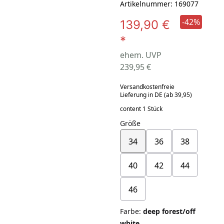
Artikelnummer: 169077
-42%
139,90 €
*
ehem. UVP
239,95 €
Versandkostenfreie
Lieferung in DE (ab 39,95)
content 1 Stück
Größe
34
36
38
40
42
44
46
Farbe
:
deep forest/off
white