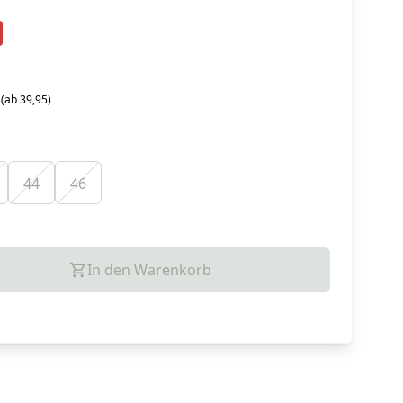
 (ab 39,95)
44
46
In den Warenkorb