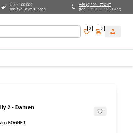
Über 100.000
+49 (0)209 - 728 47
positive Bewertungen
(Mo - Fr: 8:00 - 16:30 Uhr)
0
0
lly 2 - Damen
 von BOGNER