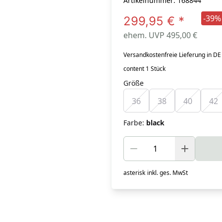
Artikelnummer: 168844
-39%
299,95 €
*
ehem. UVP 495,00 €
Versandkostenfreie Lieferung in DE
content 1 Stück
Größe
36
38
40
42
Farbe
:
black
asterisk
inkl. ges. MwSt