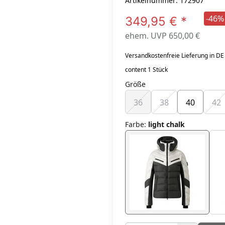
Artikelnummer: 172907
-46%
349,95 €
*
ehem. UVP 650,00 €
Versandkostenfreie Lieferung in DE
content 1 Stück
Größe
36
38
40
42
Farbe
:
light chalk