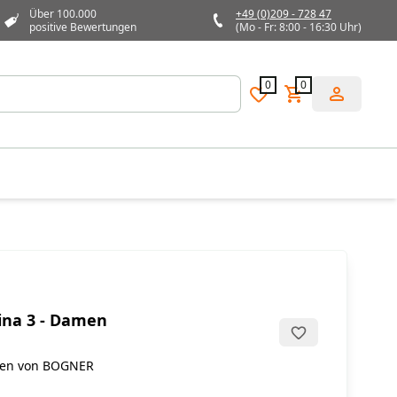
Über 100.000
+49 (0)209 - 728 47
positive Bewertungen
(Mo - Fr: 8:00 - 16:30 Uhr)
0
0
ina 3 - Damen
amen von BOGNER