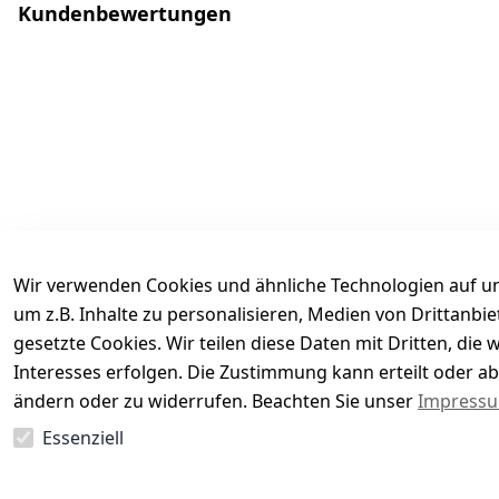
Kundenbewertungen
Wir verwenden Cookies und ähnliche Technologien auf un
um z.B. Inhalte zu personalisieren, Medien von Drittanbi
gesetzte Cookies. Wir teilen diese Daten mit Dritten, di
Interesses erfolgen. Die Zustimmung kann erteilt oder ab
Es hat noch niemand eine Bewertung für diesen Arti
ändern oder zu widerrufen. Beachten Sie unser
Impress
Essenziell
EU-Verantwortliche Person - klicken Sie für Details