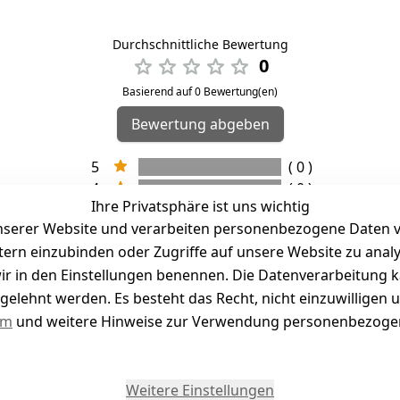
Durchschnittliche Bewertung
0
Basierend auf 0 Bewertung(en)
Bewertung abgeben
5
( 0 )
4
( 0 )
Ihre Privatsphäre ist uns wichtig
3
( 0 )
serer Website und verarbeiten personenbezogene Daten vo
2
( 0 )
etern einzubinden oder Zugriffe auf unsere Website zu anal
1
( 0 )
e wir in den Einstellungen benennen. Die Datenverarbeitung 
gelehnt werden. Es besteht das Recht, nicht einzuwilligen 
kel abgegeben
um
und weitere Hinweise zur Verwendung personenbezogen
Weitere Einstellungen