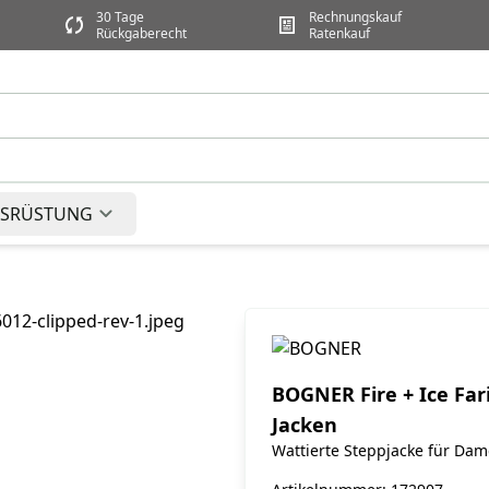
30 Tage
Rechnungskauf
Rückgaberecht
Ratenkauf
SRÜSTUNG
BOGNER Fire + Ice Far
Jacken
Wattierte Steppjacke für D