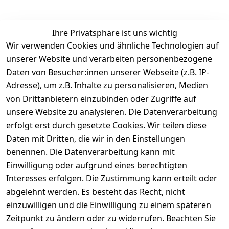
Ihre Privatsphäre ist uns wichtig
Wir verwenden Cookies und ähnliche Technologien auf
Kundenbewertungen
unserer Website und verarbeiten personenbezogene
Daten von Besucher:innen unserer Webseite (z.B. IP-
Durchschnittliche Bewertung
Adresse), um z.B. Inhalte zu personalisieren, Medien
0
von Drittanbietern einzubinden oder Zugriffe auf
Basierend auf 0 Bewertung(en)
unsere Website zu analysieren. Die Datenverarbeitung
Bewertung abgeben
erfolgt erst durch gesetzte Cookies. Wir teilen diese
Daten mit Dritten, die wir in den Einstellungen
5
( 0 )
benennen. Die Datenverarbeitung kann mit
4
( 0 )
Einwilligung oder aufgrund eines berechtigten
3
( 0 )
Interesses erfolgen. Die Zustimmung kann erteilt oder
2
( 0 )
abgelehnt werden. Es besteht das Recht, nicht
1
( 0 )
einzuwilligen und die Einwilligung zu einem späteren
Zeitpunkt zu ändern oder zu widerrufen. Beachten Sie
Es hat noch niemand eine Bewertung für diesen