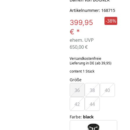
Artikelnummer: 168715
-38%
399,95
€
*
ehem. UVP
650,00 €
Versandkostenfreie
Lieferung in DE (ab 39,95)
content 1 Stück
Größe
36
38
40
42
44
Farbe
:
black