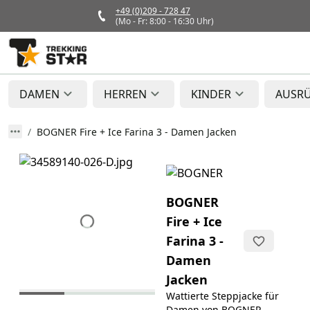
+49 (0)209 - 728 47
(Mo - Fr: 8:00 - 16:30 Uhr)
DAMEN
HERREN
KINDER
AUSR
BOGNER Fire + Ice Farina 3 - Damen Jacken
BOGNER
Fire + Ice
Farina 3 -
Damen
Jacken
Wattierte Steppjacke für
Damen von BOGNER