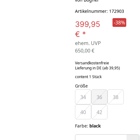
Artikelnummer: 172903
-38%
399,95
€
*
ehem. UVP
650,00 €
Versandkostenfreie
Lieferung in DE (ab 39,95)
content 1 Stück
Größe
34
36
38
40
42
Farbe
:
black