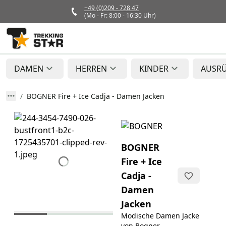
+49 (0)209 - 728 47
(Mo - Fr: 8:00 - 16:30 Uhr)
DAMEN
HERREN
KINDER
AUSR
BOGNER Fire + Ice Cadja - Damen Jacken
BOGNER
Fire + Ice
Cadja -
Damen
Jacken
Modische Damen Jacke
von Bogner