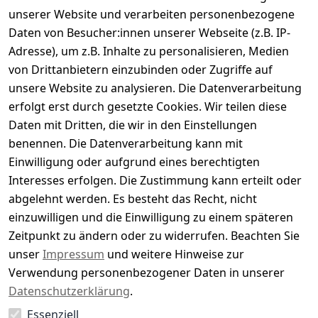
Kundenbewertungen
unserer Website und verarbeiten personenbezogene
Daten von Besucher:innen unserer Webseite (z.B. IP-
Durchschnittliche Bewertung
Adresse), um z.B. Inhalte zu personalisieren, Medien
0
von Drittanbietern einzubinden oder Zugriffe auf
Basierend auf 0 Bewertung(en)
unsere Website zu analysieren. Die Datenverarbeitung
Bewertung abgeben
erfolgt erst durch gesetzte Cookies. Wir teilen diese
Daten mit Dritten, die wir in den Einstellungen
5
( 0 )
benennen. Die Datenverarbeitung kann mit
4
( 0 )
Einwilligung oder aufgrund eines berechtigten
3
( 0 )
Interesses erfolgen. Die Zustimmung kann erteilt oder
2
( 0 )
abgelehnt werden. Es besteht das Recht, nicht
1
( 0 )
einzuwilligen und die Einwilligung zu einem späteren
Zeitpunkt zu ändern oder zu widerrufen. Beachten Sie
Es hat noch niemand eine Bewertung für diesen
unser
Impressum
und weitere Hinweise zur
Artikel abgegeben
Verwendung personenbezogener Daten in unserer
Datenschutzerklärung
.
Essenziell