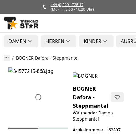
+49 (0)209 - 728 47
(Mo - Fr: 8:00 - 16:30 Uhr)
DAMEN
HERREN
KINDER
AUSR
BOGNER Dafora - Steppmantel
BOGNER
Dafora -
Steppmantel
Wärmender Damen
Steppmantel
Artikelnummer: 162897