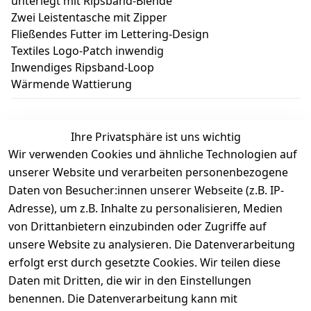
unterlegt mit Ripsband-Blende
Zwei Leistentasche mit Zipper
Fließendes Futter im Lettering-Design
Textiles Logo-Patch inwendig
Inwendiges Ripsband-Loop
Wärmende Wattierung
Ihre Privatsphäre ist uns wichtig
Wir verwenden Cookies und ähnliche Technologien auf
Kundenbewertungen
unserer Website und verarbeiten personenbezogene
Daten von Besucher:innen unserer Webseite (z.B. IP-
Durchschnittliche Bewertung
Adresse), um z.B. Inhalte zu personalisieren, Medien
0
von Drittanbietern einzubinden oder Zugriffe auf
Basierend auf 0 Bewertung(en)
unsere Website zu analysieren. Die Datenverarbeitung
Bewertung abgeben
erfolgt erst durch gesetzte Cookies. Wir teilen diese
Daten mit Dritten, die wir in den Einstellungen
5
( 0 )
benennen. Die Datenverarbeitung kann mit
4
( 0 )