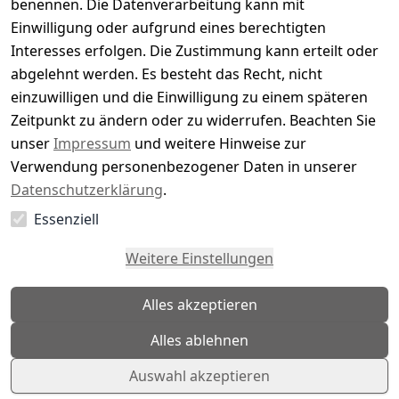
benennen. Die Datenverarbeitung kann mit
4
( 0 )
Einwilligung oder aufgrund eines berechtigten
3
( 0 )
Interesses erfolgen. Die Zustimmung kann erteilt oder
2
( 0 )
abgelehnt werden. Es besteht das Recht, nicht
1
( 0 )
einzuwilligen und die Einwilligung zu einem späteren
Zeitpunkt zu ändern oder zu widerrufen. Beachten Sie
Es hat noch niemand eine Bewertung für diesen
unser
Impressum
und weitere Hinweise zur
Artikel abgegeben
Verwendung personenbezogener Daten in unserer
Datenschutzerklärung
.
Essenziell
EU-Verantwortliche Person - klicken Sie für Details
Weitere Einstellungen
Alles akzeptieren
Alles ablehnen
Auswahl akzeptieren