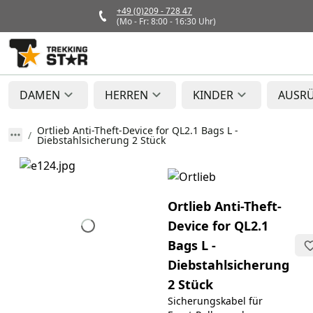
+49 (0)209 - 728 47
(Mo - Fr: 8:00 - 16:30 Uhr)
DAMEN
HERREN
KINDER
AUSR
Ortlieb Anti-Theft-Device for QL2.1 Bags L -
Diebstahlsicherung 2 Stück
Ortlieb Anti-Theft-
Device for QL2.1
Bags L -
Diebstahlsicherung
2 Stück
Sicherungskabel für