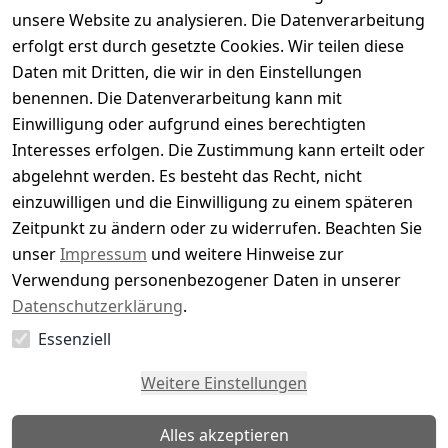
Basierend auf 0 Bewertung(en)
unsere Website zu analysieren. Die Datenverarbeitung
Bewertung abgeben
erfolgt erst durch gesetzte Cookies. Wir teilen diese
Daten mit Dritten, die wir in den Einstellungen
5
( 0 )
benennen. Die Datenverarbeitung kann mit
4
( 0 )
Einwilligung oder aufgrund eines berechtigten
3
( 0 )
Interesses erfolgen. Die Zustimmung kann erteilt oder
2
( 0 )
abgelehnt werden. Es besteht das Recht, nicht
1
( 0 )
einzuwilligen und die Einwilligung zu einem späteren
Zeitpunkt zu ändern oder zu widerrufen. Beachten Sie
Es hat noch niemand eine Bewertung für diesen
unser
Impressum
und weitere Hinweise zur
Artikel abgegeben
Verwendung personenbezogener Daten in unserer
Datenschutzerklärung
.
Essenziell
EU-Verantwortliche Person - klicken Sie für Details
Weitere Einstellungen
Alles akzeptieren