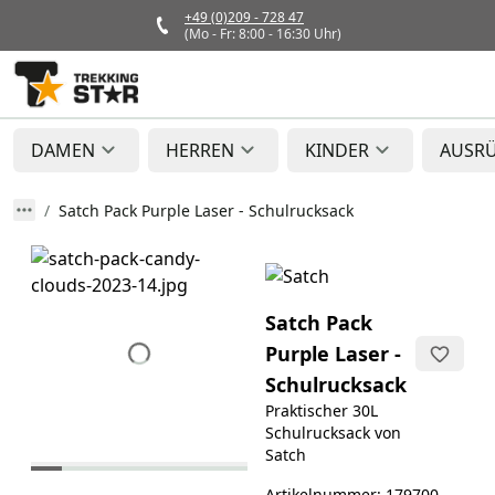
+49 (0)209 - 728 47
(Mo - Fr: 8:00 - 16:30 Uhr)
DAMEN
HERREN
KINDER
AUSR
Satch Pack Purple Laser - Schulrucksack
Satch Pack
Purple Laser -
Schulrucksack
Praktischer 30L
Schulrucksack von
Satch
Artikelnummer: 179700