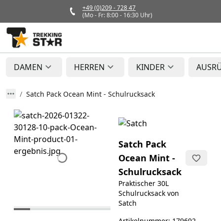
+49 (0)209 - 728 47
(Mo - Fr: 8:00 - 16:30 Uhr)
DAMEN
HERREN
KINDER
AUSR
Satch Pack Ocean Mint - Schulrucksack
Satch Pack
Ocean Mint -
Schulrucksack
Praktischer 30L
Schulrucksack von
Satch
Artikelnummer: 179692