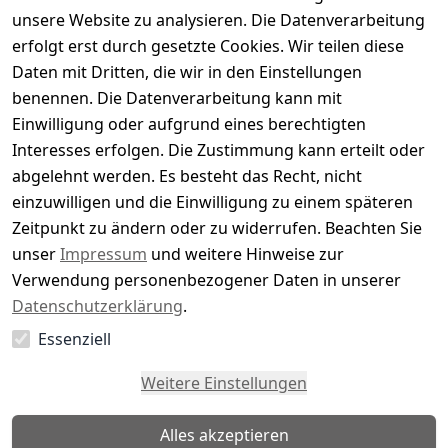
Basierend auf 0 Bewertung(en)
unsere Website zu analysieren. Die Datenverarbeitung
Bewertung abgeben
erfolgt erst durch gesetzte Cookies. Wir teilen diese
Daten mit Dritten, die wir in den Einstellungen
5
( 0 )
benennen. Die Datenverarbeitung kann mit
4
( 0 )
Einwilligung oder aufgrund eines berechtigten
3
( 0 )
Interesses erfolgen. Die Zustimmung kann erteilt oder
2
( 0 )
abgelehnt werden. Es besteht das Recht, nicht
1
( 0 )
einzuwilligen und die Einwilligung zu einem späteren
Zeitpunkt zu ändern oder zu widerrufen. Beachten Sie
Es hat noch niemand eine Bewertung für diesen
unser
Impressum
und weitere Hinweise zur
Artikel abgegeben
Verwendung personenbezogener Daten in unserer
Datenschutzerklärung
.
Essenziell
EU-Verantwortliche Person - klicken Sie für Details
Weitere Einstellungen
Alles akzeptieren