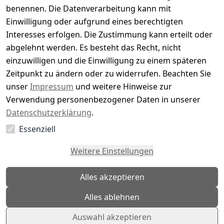
5
( 0 )
benennen. Die Datenverarbeitung kann mit
4
( 0 )
Einwilligung oder aufgrund eines berechtigten
3
( 0 )
Interesses erfolgen. Die Zustimmung kann erteilt oder
2
( 0 )
abgelehnt werden. Es besteht das Recht, nicht
1
( 0 )
einzuwilligen und die Einwilligung zu einem späteren
Zeitpunkt zu ändern oder zu widerrufen. Beachten Sie
Es hat noch niemand eine Bewertung für diesen
unser
Impressum
und weitere Hinweise zur
Artikel abgegeben
Verwendung personenbezogener Daten in unserer
Datenschutzerklärung
.
Essenziell
EU-Verantwortliche Person - klicken Sie für Details
Weitere Einstellungen
Alles akzeptieren
Alles ablehnen
Auswahl akzeptieren