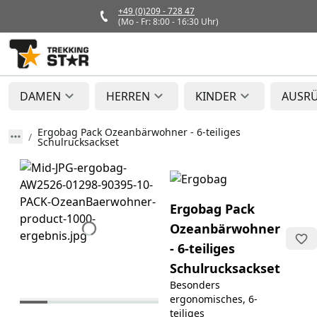
+49 (0)209 - 728 47
(Mo - Fr: 8:00 - 16:30 Uhr)
DAMEN
HERREN
KINDER
AUSR
Ergobag Pack Ozeanbärwohner - 6-teiliges
Schulrucksackset
Ergobag Pack
Ozeanbärwohner
- 6-teiliges
Schulrucksackset
Besonders
ergonomisches, 6-
teiliges