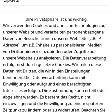
Zip-Sets
Ihre Privatsphäre ist uns wichtig
Wir verwenden Cookies und ähnliche Technologien auf
Kundenbewertungen
unserer Website und verarbeiten personenbezogene
Daten von Besucher:innen unserer Webseite (z.B. IP-
Durchschnittliche Bewertung
Adresse), um z.B. Inhalte zu personalisieren, Medien
0
von Drittanbietern einzubinden oder Zugriffe auf
Basierend auf 0 Bewertung(en)
unsere Website zu analysieren. Die Datenverarbeitung
Bewertung abgeben
erfolgt erst durch gesetzte Cookies. Wir teilen diese
Daten mit Dritten, die wir in den Einstellungen
5
( 0 )
benennen. Die Datenverarbeitung kann mit
4
( 0 )
Einwilligung oder aufgrund eines berechtigten
3
( 0 )
Interesses erfolgen. Die Zustimmung kann erteilt oder
2
( 0 )
abgelehnt werden. Es besteht das Recht, nicht
1
( 0 )
einzuwilligen und die Einwilligung zu einem späteren
Zeitpunkt zu ändern oder zu widerrufen. Beachten Sie