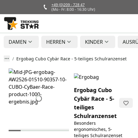
+49 (0)209 - 728 47
(Mo - Fr: 8:00 - 16:30 Uhr)
DAMEN
HERREN
KINDER
AUSR
Ergobag Cubo Cybär Race - 5-teiliges Schulranzenset
Ergobag Cubo
Cybär Race - 5-
teiliges
Schulranzenset
Besonders
ergonomisches, 5-
teiliges Schulranzenset