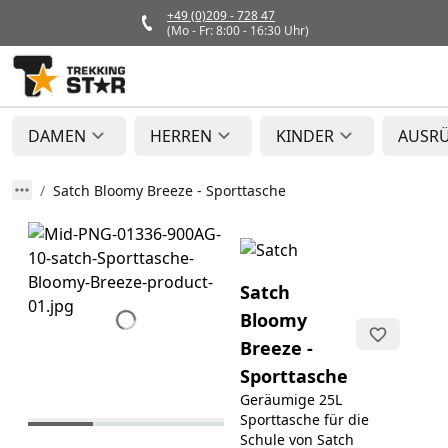
+49 (0)209 - 728 47
(Mo - Fr: 8:00 - 16:30 Uhr)
DAMEN
HERREN
KINDER
AUSR
Satch Bloomy Breeze - Sporttasche
Satch
Bloomy
Breeze -
Sporttasche
Geräumige 25L
Sporttasche für die
Schule von Satch