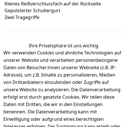
Kleines Reißverschlussfach auf der Rückseite
Gepolsterter Schultergurt
Zwei Tragegriffe
Ihre Privatsphäre ist uns wichtig
Wir verwenden Cookies und ähnliche Technologien auf
Kundenbewertungen
unserer Website und verarbeiten personenbezogene
Daten von Besucher:innen unserer Webseite (z.B. IP-
Durchschnittliche Bewertung
Adresse), um z.B. Inhalte zu personalisieren, Medien
0
von Drittanbietern einzubinden oder Zugriffe auf
Basierend auf 0 Bewertung(en)
unsere Website zu analysieren. Die Datenverarbeitung
Bewertung abgeben
erfolgt erst durch gesetzte Cookies. Wir teilen diese
Daten mit Dritten, die wir in den Einstellungen
5
( 0 )
benennen. Die Datenverarbeitung kann mit
4
( 0 )
Einwilligung oder aufgrund eines berechtigten
3
( 0 )
Interesses erfolgen. Die Zustimmung kann erteilt oder