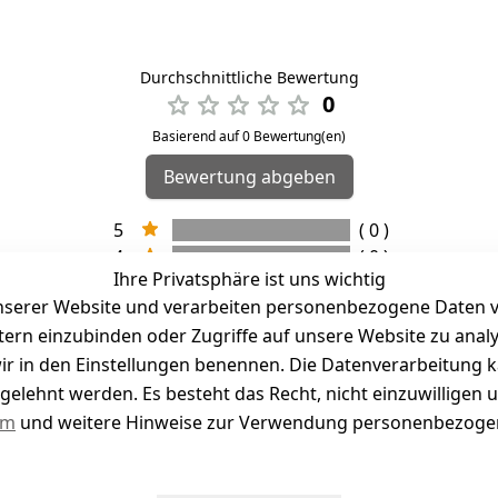
Durchschnittliche Bewertung
0
Basierend auf 0 Bewertung(en)
Bewertung abgeben
5
( 0 )
4
( 0 )
Ihre Privatsphäre ist uns wichtig
3
( 0 )
serer Website und verarbeiten personenbezogene Daten vo
2
( 0 )
etern einzubinden oder Zugriffe auf unsere Website zu anal
1
( 0 )
e wir in den Einstellungen benennen. Die Datenverarbeitung 
gelehnt werden. Es besteht das Recht, nicht einzuwilligen 
kel abgegeben
um
und weitere Hinweise zur Verwendung personenbezogen