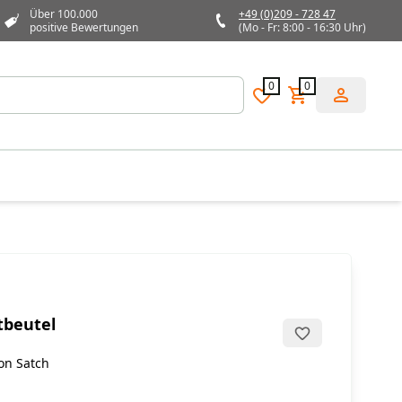
Über 100.000
+49 (0)209 - 728 47
positive Bewertungen
(Mo - Fr: 8:00 - 16:30 Uhr)
0
0
tbeutel
von Satch