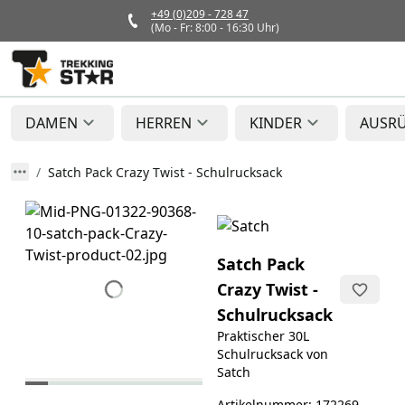
+49 (0)209 - 728 47
(Mo - Fr: 8:00 - 16:30 Uhr)
DAMEN
HERREN
KINDER
AUSR
Satch Pack Crazy Twist - Schulrucksack
Satch Pack
Crazy Twist -
Schulrucksack
Praktischer 30L
Schulrucksack von
Satch
Artikelnummer: 172269