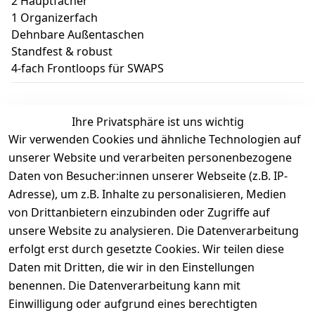
2 Hauptfächer
1 Organizerfach
Dehnbare Außentaschen
Standfest & robust
4-fach Frontloops für SWAPS
Ihre Privatsphäre ist uns wichtig
Wir verwenden Cookies und ähnliche Technologien auf
Kundenbewertungen
unserer Website und verarbeiten personenbezogene
Daten von Besucher:innen unserer Webseite (z.B. IP-
Durchschnittliche Bewertung
Adresse), um z.B. Inhalte zu personalisieren, Medien
0
von Drittanbietern einzubinden oder Zugriffe auf
Basierend auf 0 Bewertung(en)
unsere Website zu analysieren. Die Datenverarbeitung
Bewertung abgeben
erfolgt erst durch gesetzte Cookies. Wir teilen diese
Daten mit Dritten, die wir in den Einstellungen
5
( 0 )
benennen. Die Datenverarbeitung kann mit
4
( 0 )
Einwilligung oder aufgrund eines berechtigten
3
( 0 )