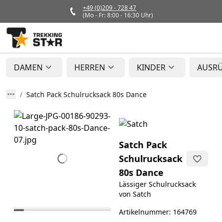
+49 (0)209 - 728 47
(Mo - Fr: 8:00 - 16:30 Uhr)
DAMEN
HERREN
KINDER
AUSR
Satch Pack Schulrucksack 80s Dance
Satch Pack
Schulrucksack
80s Dance
Lässiger Schulrucksack
von Satch
Artikelnummer: 164769