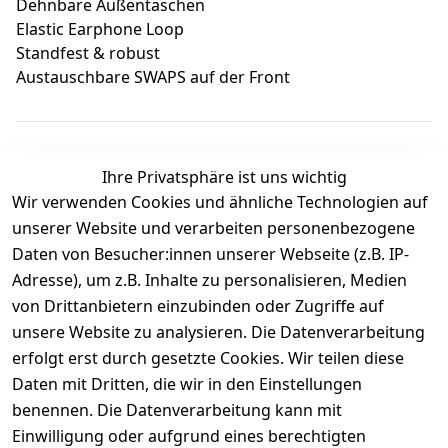
Dehnbare Außentaschen
Elastic Earphone Loop
Standfest & robust
Austauschbare SWAPS auf der Front
Ihre Privatsphäre ist uns wichtig
Wir verwenden Cookies und ähnliche Technologien auf
Kundenbewertungen
unserer Website und verarbeiten personenbezogene
Daten von Besucher:innen unserer Webseite (z.B. IP-
Durchschnittliche Bewertung
Adresse), um z.B. Inhalte zu personalisieren, Medien
0
von Drittanbietern einzubinden oder Zugriffe auf
Basierend auf 0 Bewertung(en)
unsere Website zu analysieren. Die Datenverarbeitung
Bewertung abgeben
erfolgt erst durch gesetzte Cookies. Wir teilen diese
Daten mit Dritten, die wir in den Einstellungen
5
( 0 )
benennen. Die Datenverarbeitung kann mit
4
( 0 )
Einwilligung oder aufgrund eines berechtigten
3
( 0 )