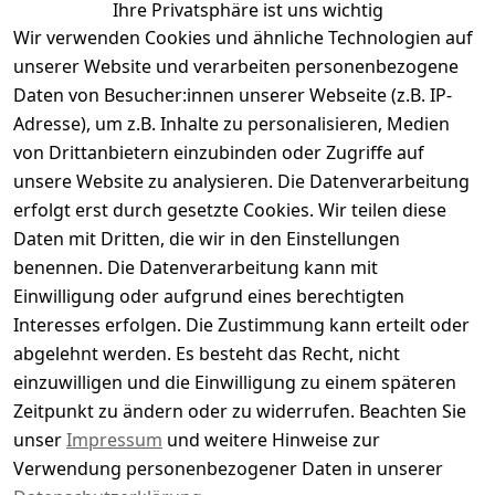
Ihre Privatsphäre ist uns wichtig
Wir verwenden Cookies und ähnliche Technologien auf
Kundenbewertungen
unserer Website und verarbeiten personenbezogene
Daten von Besucher:innen unserer Webseite (z.B. IP-
Durchschnittliche Bewertung
Adresse), um z.B. Inhalte zu personalisieren, Medien
0
von Drittanbietern einzubinden oder Zugriffe auf
Basierend auf 0 Bewertung(en)
unsere Website zu analysieren. Die Datenverarbeitung
Bewertung abgeben
erfolgt erst durch gesetzte Cookies. Wir teilen diese
Daten mit Dritten, die wir in den Einstellungen
5
( 0 )
benennen. Die Datenverarbeitung kann mit
4
( 0 )
Einwilligung oder aufgrund eines berechtigten
3
( 0 )
Interesses erfolgen. Die Zustimmung kann erteilt oder
2
( 0 )
abgelehnt werden. Es besteht das Recht, nicht
1
( 0 )
einzuwilligen und die Einwilligung zu einem späteren
Zeitpunkt zu ändern oder zu widerrufen. Beachten Sie
Es hat noch niemand eine Bewertung für diesen
unser
Impressum
und weitere Hinweise zur
Artikel abgegeben
Verwendung personenbezogener Daten in unserer