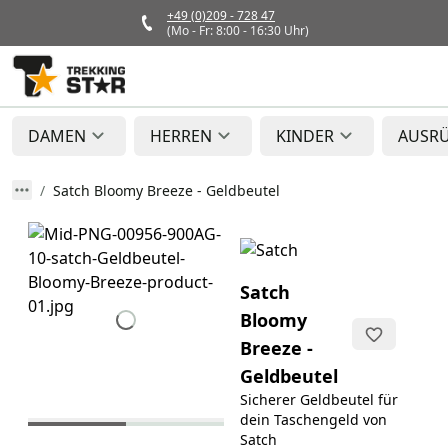
+49 (0)209 - 728 47
(Mo - Fr: 8:00 - 16:30 Uhr)
DAMEN
HERREN
KINDER
AUSR
Satch Bloomy Breeze - Geldbeutel
Satch
Bloomy
Breeze -
Geldbeutel
Sicherer Geldbeutel für
dein Taschengeld von
Satch