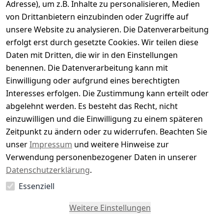
Adresse), um z.B. Inhalte zu personalisieren, Medien
0
von Drittanbietern einzubinden oder Zugriffe auf
Basierend auf 0 Bewertung(en)
unsere Website zu analysieren. Die Datenverarbeitung
Bewertung abgeben
erfolgt erst durch gesetzte Cookies. Wir teilen diese
Daten mit Dritten, die wir in den Einstellungen
5
( 0 )
benennen. Die Datenverarbeitung kann mit
4
( 0 )
Einwilligung oder aufgrund eines berechtigten
3
( 0 )
Interesses erfolgen. Die Zustimmung kann erteilt oder
2
( 0 )
abgelehnt werden. Es besteht das Recht, nicht
1
( 0 )
einzuwilligen und die Einwilligung zu einem späteren
Zeitpunkt zu ändern oder zu widerrufen. Beachten Sie
Es hat noch niemand eine Bewertung für diesen
unser
Impressum
und weitere Hinweise zur
Artikel abgegeben
Verwendung personenbezogener Daten in unserer
Datenschutzerklärung
.
Essenziell
EU-Verantwortliche Person - klicken Sie für Details
Weitere Einstellungen