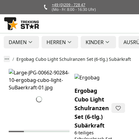
+49 (0)209 - 728 47
(Mo - Fr: 8:00 - 16:30 Uhr)
DAMEN
HERREN
KINDER
AUSR
Ergobag Cubo Light Schulranzen Set (6-tlg.) Subärkraft
Ergobag
Cubo Light
Schulranzen
Set (6-tlg.)
Subärkraft
6-teiliges
Schulrucksack-Set