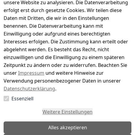
unsere Website zu analysieren. Die Datenverarbeitung
Bewertung abgeben
erfolgt erst durch gesetzte Cookies. Wir teilen diese
Daten mit Dritten, die wir in den Einstellungen
5
( 0 )
benennen. Die Datenverarbeitung kann mit
4
( 0 )
Einwilligung oder aufgrund eines berechtigten
3
( 0 )
Interesses erfolgen. Die Zustimmung kann erteilt oder
2
( 0 )
abgelehnt werden. Es besteht das Recht, nicht
1
( 0 )
einzuwilligen und die Einwilligung zu einem späteren
Zeitpunkt zu ändern oder zu widerrufen. Beachten Sie
Es hat noch niemand eine Bewertung für diesen
unser
Impressum
und weitere Hinweise zur
Artikel abgegeben
Verwendung personenbezogener Daten in unserer
Datenschutzerklärung
.
Essenziell
EU-Verantwortliche Person - klicken Sie für Details
Weitere Einstellungen
Alles akzeptieren