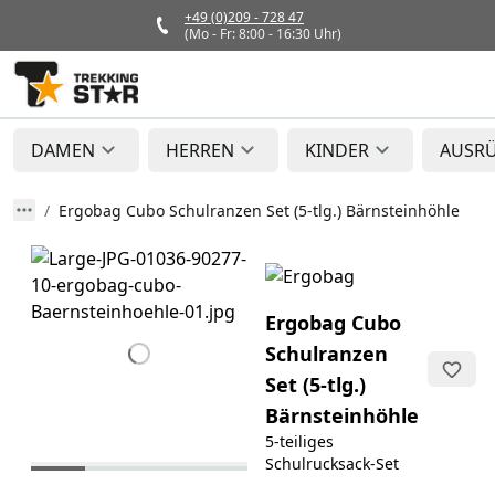
+49 (0)209 - 728 47
(Mo - Fr: 8:00 - 16:30 Uhr)
DAMEN
HERREN
KINDER
AUSR
Ergobag Cubo Schulranzen Set (5-tlg.) Bärnsteinhöhle
Ergobag Cubo
Schulranzen
Set (5-tlg.)
Bärnsteinhöhle
5-teiliges
Schulrucksack-Set