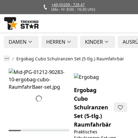
+49 (0)209 - 728 47
(Mo - Fr: 8:00 - 16:30 Uhr)
DAMEN
HERREN
KINDER
AUSR
Ergobag Cubo Schulranzen Set (5-tlg.) Raumfahrbär
Ergobag
Cubo
Schulranzen
Set (5-tlg.)
Raumfahrbär
Praktisches
Schulranzen Set von