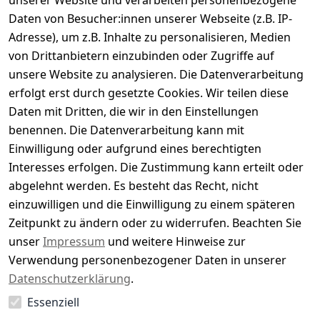
unserer Website und verarbeiten personenbezogene
Daten von Besucher:innen unserer Webseite (z.B. IP-
Durchschnittliche Bewertung
Adresse), um z.B. Inhalte zu personalisieren, Medien
0
von Drittanbietern einzubinden oder Zugriffe auf
Basierend auf 0 Bewertung(en)
unsere Website zu analysieren. Die Datenverarbeitung
Bewertung abgeben
erfolgt erst durch gesetzte Cookies. Wir teilen diese
Daten mit Dritten, die wir in den Einstellungen
5
( 0 )
benennen. Die Datenverarbeitung kann mit
4
( 0 )
Einwilligung oder aufgrund eines berechtigten
3
( 0 )
Interesses erfolgen. Die Zustimmung kann erteilt oder
2
( 0 )
abgelehnt werden. Es besteht das Recht, nicht
1
( 0 )
einzuwilligen und die Einwilligung zu einem späteren
Zeitpunkt zu ändern oder zu widerrufen. Beachten Sie
Es hat noch niemand eine Bewertung für diesen
unser
Impressum
und weitere Hinweise zur
Artikel abgegeben
Verwendung personenbezogener Daten in unserer
Datenschutzerklärung
.
Essenziell