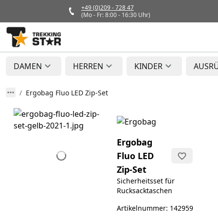
+49 (0)209 - 728 47
(Mo - Fr: 8:00 - 16:30 Uhr)
DAMEN
HERREN
KINDER
AUSR
Ergobag Fluo LED Zip-Set
Ergobag
Fluo LED
Zip-Set
Sicherheitsset für
Rucksacktaschen
Artikelnummer: 142959