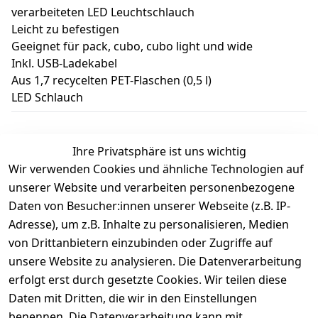
verarbeiteten LED Leuchtschlauch
Leicht zu befestigen
Geeignet für pack, cubo, cubo light und wide
Inkl. USB-Ladekabel
Aus 1,7 recycelten PET-Flaschen (0,5 l)
LED Schlauch
Ihre Privatsphäre ist uns wichtig
Wir verwenden Cookies und ähnliche Technologien auf
Kundenbewertungen
unserer Website und verarbeiten personenbezogene
Daten von Besucher:innen unserer Webseite (z.B. IP-
Durchschnittliche Bewertung
Adresse), um z.B. Inhalte zu personalisieren, Medien
0
von Drittanbietern einzubinden oder Zugriffe auf
Basierend auf 0 Bewertung(en)
unsere Website zu analysieren. Die Datenverarbeitung
Bewertung abgeben
erfolgt erst durch gesetzte Cookies. Wir teilen diese
Daten mit Dritten, die wir in den Einstellungen
5
( 0 )
benennen. Die Datenverarbeitung kann mit