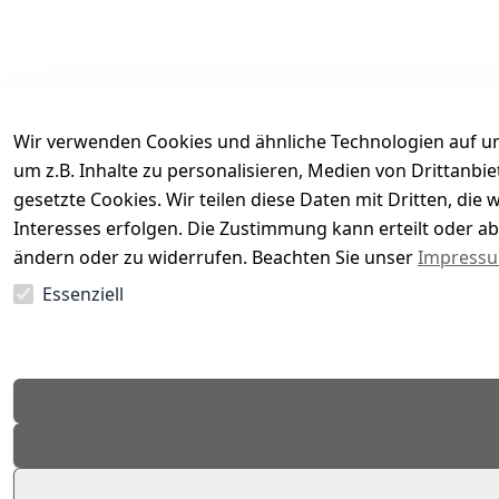
Wir verwenden Cookies und ähnliche Technologien auf un
um z.B. Inhalte zu personalisieren, Medien von Drittanbi
gesetzte Cookies. Wir teilen diese Daten mit Dritten, di
Interesses erfolgen. Die Zustimmung kann erteilt oder ab
Es hat noch niemand eine Bewertung für diesen Arti
ändern oder zu widerrufen. Beachten Sie unser
Impress
Essenziell
EU-Verantwortliche Person - klicken Sie für Details