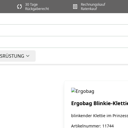
30 Tage
Rechnungskauf
Rückgaberecht
Ratenkauf
SRÜSTUNG
Ergobag Blinkie-Kletti
blinkender Klettie im Prinze
Artikelnummer: 11744