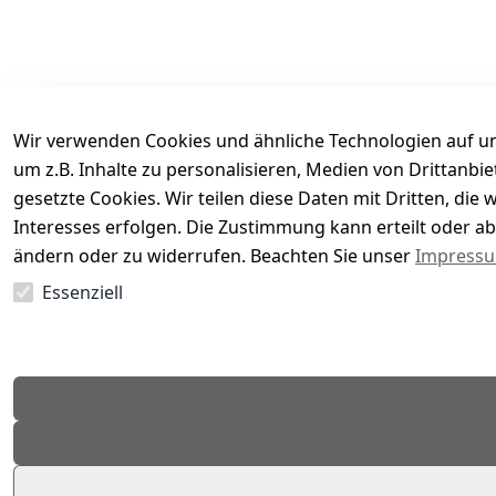
Wir verwenden Cookies und ähnliche Technologien auf un
um z.B. Inhalte zu personalisieren, Medien von Drittanbi
gesetzte Cookies. Wir teilen diese Daten mit Dritten, di
Interesses erfolgen. Die Zustimmung kann erteilt oder ab
Es hat noch niemand eine Bewertung für diesen Arti
ändern oder zu widerrufen. Beachten Sie unser
Impress
Essenziell
EU-Verantwortliche Person - klicken Sie für Details