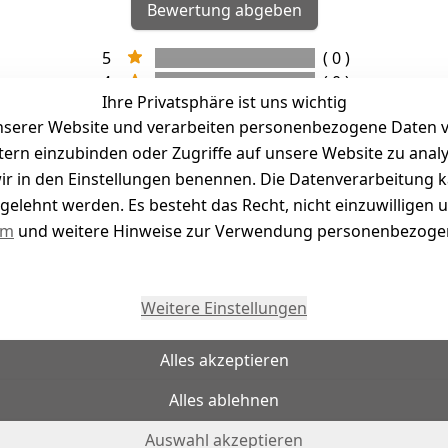
Bewertung abgeben
5
( 0 )
4
( 0 )
Ihre Privatsphäre ist uns wichtig
3
( 0 )
serer Website und verarbeiten personenbezogene Daten vo
2
( 0 )
etern einzubinden oder Zugriffe auf unsere Website zu anal
1
( 0 )
e wir in den Einstellungen benennen. Die Datenverarbeitung 
gelehnt werden. Es besteht das Recht, nicht einzuwilligen 
kel abgegeben
um
und weitere Hinweise zur Verwendung personenbezogen
Weitere Einstellungen
Alles akzeptieren
Alles ablehnen
Auswahl akzeptieren