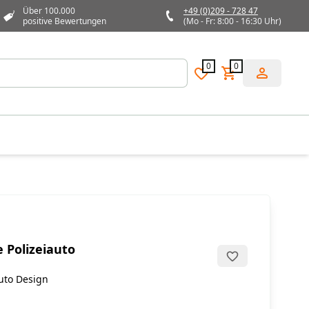
Über 100.000
+49 (0)209 - 728 47
positive Bewertungen
(Mo - Fr: 8:00 - 16:30 Uhr)
0
0
e Polizeiauto
auto Design