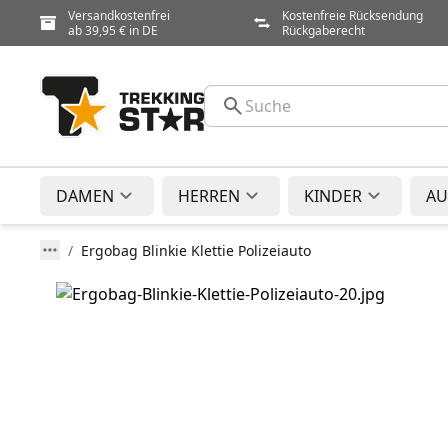
Versandkostenfrei
Kostenfreie Rücksendung
ab 39,95 € in DE
Rückgaberecht
DAMEN
HERREN
KINDER
AU
Ergobag Blinkie Klettie Polizeiauto