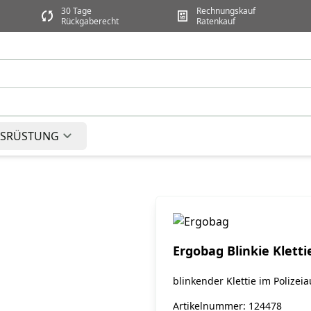
30 Tage
Rechnungskauf
Rückgaberecht
Ratenkauf
SRÜSTUNG
Ergobag Blinkie Kletti
blinkender Klettie im Polizei
Artikelnummer: 124478