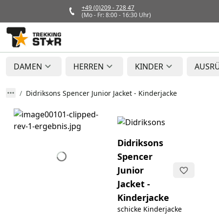
+49 (0)209 - 728 47
(Mo - Fr: 8:00 - 16:30 Uhr)
DAMEN
HERREN
KINDER
AUSR
Didriksons Spencer Junior Jacket - Kinderjacke
Didriksons
Spencer
Junior
Jacket -
Kinderjacke
schicke Kinderjacke