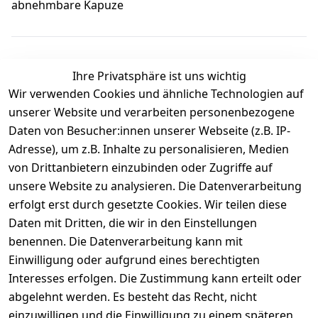
abnehmbare Kapuze
Ihre Privatsphäre ist uns wichtig
Wir verwenden Cookies und ähnliche Technologien auf
Kundenbewertungen
unserer Website und verarbeiten personenbezogene
Daten von Besucher:innen unserer Webseite (z.B. IP-
Durchschnittliche Bewertung
Adresse), um z.B. Inhalte zu personalisieren, Medien
0
von Drittanbietern einzubinden oder Zugriffe auf
Basierend auf 0 Bewertung(en)
unsere Website zu analysieren. Die Datenverarbeitung
Bewertung abgeben
erfolgt erst durch gesetzte Cookies. Wir teilen diese
Daten mit Dritten, die wir in den Einstellungen
5
( 0 )
benennen. Die Datenverarbeitung kann mit
4
( 0 )
Einwilligung oder aufgrund eines berechtigten
3
( 0 )
Interesses erfolgen. Die Zustimmung kann erteilt oder
2
( 0 )
abgelehnt werden. Es besteht das Recht, nicht
1
( 0 )
einzuwilligen und die Einwilligung zu einem späteren