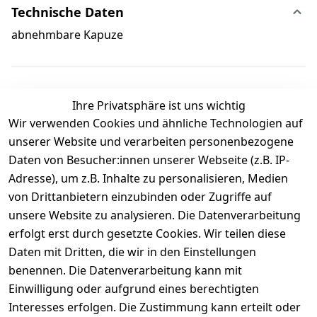
Technische Daten
abnehmbare Kapuze
Ihre Privatsphäre ist uns wichtig
Wir verwenden Cookies und ähnliche Technologien auf
Kundenbewertungen
unserer Website und verarbeiten personenbezogene
Daten von Besucher:innen unserer Webseite (z.B. IP-
Durchschnittliche Bewertung
Adresse), um z.B. Inhalte zu personalisieren, Medien
0
von Drittanbietern einzubinden oder Zugriffe auf
Basierend auf 0 Bewertung(en)
unsere Website zu analysieren. Die Datenverarbeitung
Bewertung abgeben
erfolgt erst durch gesetzte Cookies. Wir teilen diese
Daten mit Dritten, die wir in den Einstellungen
5
( 0 )
benennen. Die Datenverarbeitung kann mit
4
( 0 )
Einwilligung oder aufgrund eines berechtigten
3
( 0 )
Interesses erfolgen. Die Zustimmung kann erteilt oder
2
( 0 )