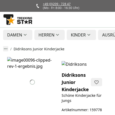
+49 (0)209 - 728 47
(Mo - Fr: 8:00 - 16:30 Uhr)
DAMEN
HERREN
KINDER
AUSR
Didriksons Junior Kinderjacke
Didriksons
Junior
Kinderjacke
Schöne Kinderjacke für
Jungs
Artikelnummer: 159778