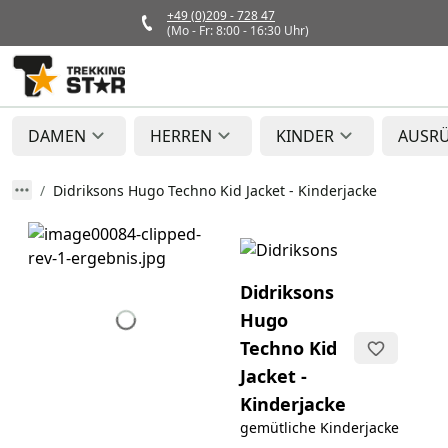
+49 (0)209 - 728 47
(Mo - Fr: 8:00 - 16:30 Uhr)
DAMEN
HERREN
KINDER
AUSR
Didriksons Hugo Techno Kid Jacket - Kinderjacke
Didriksons
Hugo
Techno Kid
Jacket -
Kinderjacke
gemütliche Kinderjacke