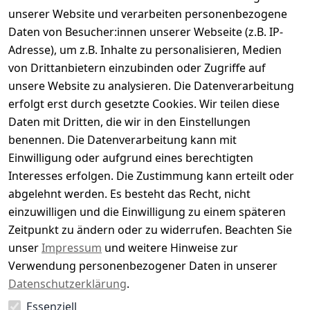
Kundenbewertungen
unserer Website und verarbeiten personenbezogene
Daten von Besucher:innen unserer Webseite (z.B. IP-
Durchschnittliche Bewertung
Adresse), um z.B. Inhalte zu personalisieren, Medien
0
von Drittanbietern einzubinden oder Zugriffe auf
Basierend auf 0 Bewertung(en)
unsere Website zu analysieren. Die Datenverarbeitung
Bewertung abgeben
erfolgt erst durch gesetzte Cookies. Wir teilen diese
Daten mit Dritten, die wir in den Einstellungen
5
( 0 )
benennen. Die Datenverarbeitung kann mit
4
( 0 )
Einwilligung oder aufgrund eines berechtigten
3
( 0 )
Interesses erfolgen. Die Zustimmung kann erteilt oder
2
( 0 )
abgelehnt werden. Es besteht das Recht, nicht
1
( 0 )
einzuwilligen und die Einwilligung zu einem späteren
Zeitpunkt zu ändern oder zu widerrufen. Beachten Sie
Es hat noch niemand eine Bewertung für diesen
unser
Impressum
und weitere Hinweise zur
Artikel abgegeben
Verwendung personenbezogener Daten in unserer
Datenschutzerklärung
.
Essenziell