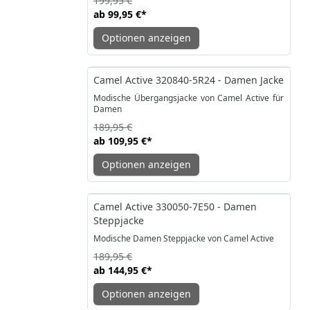
199,95 €
ab
99,95 €
*
Optionen anzeigen
-42%
Camel Active 320840-5R24 - Damen Jacke
Modische Übergangsjacke von Camel Active für
Damen
189,95 €
ab
109,95 €
*
Optionen anzeigen
-24%
Camel Active 330050-7E50 - Damen
Steppjacke
Modische Damen Steppjacke von Camel Active
189,95 €
ab
144,95 €
*
Optionen anzeigen