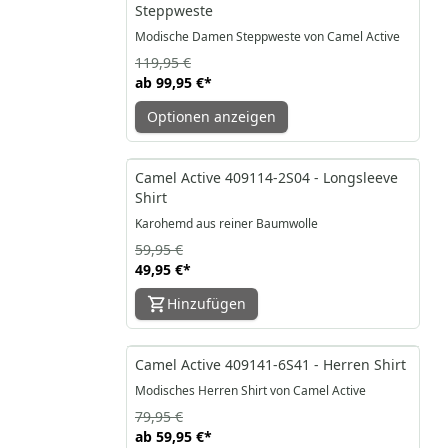
Steppweste
Modische Damen Steppweste von Camel Active
119,95 €
ab
99,95 €
*
Optionen anzeigen
-17%
Camel Active 409114-2S04 - Longsleeve
Shirt
Karohemd aus reiner Baumwolle
59,95 €
49,95 €
*
Hinzufügen
-25%
Camel Active 409141-6S41 - Herren Shirt
Modisches Herren Shirt von Camel Active
79,95 €
ab
59,95 €
*