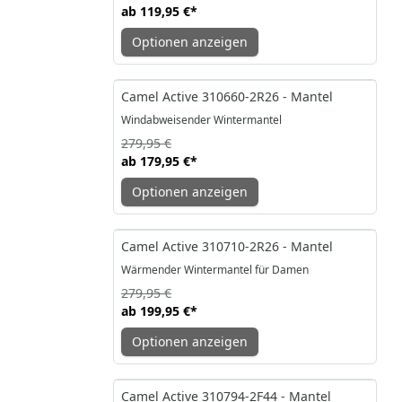
ab
119,95 €
*
Optionen anzeigen
-36%
Camel Active 310660-2R26 - Mantel
Windabweisender Wintermantel
279,95 €
ab
179,95 €
*
Optionen anzeigen
-29%
Camel Active 310710-2R26 - Mantel
Wärmender Wintermantel für Damen
279,95 €
ab
199,95 €
*
Optionen anzeigen
-26%
Camel Active 310794-2F44 - Mantel