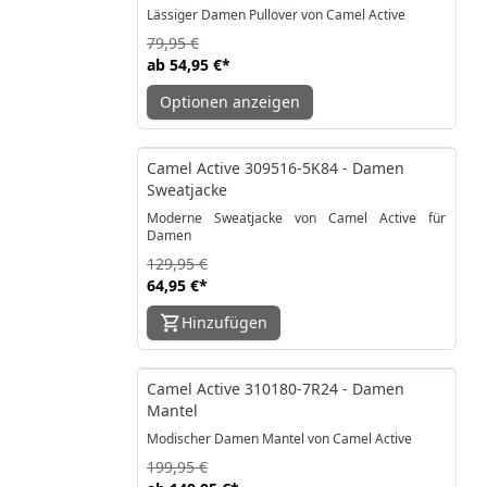
Lässiger Damen Pullover von Camel Active
79,95 €
ab
54,95 €
*
Optionen anzeigen
-50%
Camel Active 309516-5K84 - Damen
Sweatjacke
Moderne Sweatjacke von Camel Active für
Damen
129,95 €
64,95 €
*
Hinzufügen
-25%
Camel Active 310180-7R24 - Damen
Mantel
Modischer Damen Mantel von Camel Active
199,95 €