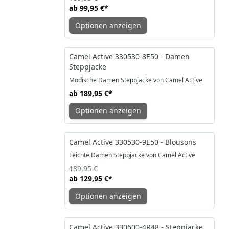
ab
99,95 €
*
Optionen anzeigen
Camel Active 330530-8E50 - Damen
Steppjacke
Modische Damen Steppjacke von Camel Active
ab
189,95 €
*
Optionen anzeigen
-32%
Camel Active 330530-9E50 - Blousons
Leichte Damen Steppjacke von Camel Active
189,95 €
ab
129,95 €
*
Optionen anzeigen
-41%
Camel Active 330600-4R48 - Steppjacke