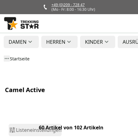
+49 (0)209 - 728 47
(Mo - Fr: 8:00 - 16:30 Uhr)
DAMEN
HERREN
KINDER
AUSR
Startseite
Camel Active
60 Artikel von 102 Artikeln
Listeneinstellungen