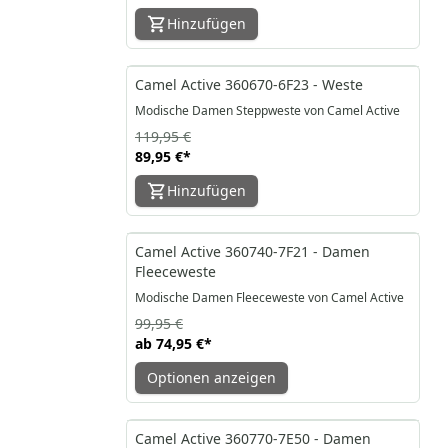
Hinzufügen
-25%
Camel Active 360670-6F23 - Weste
Modische Damen Steppweste von Camel Active
119,95 €
89,95 €
*
Hinzufügen
-25%
Camel Active 360740-7F21 - Damen
Fleeceweste
Modische Damen Fleeceweste von Camel Active
99,95 €
ab
74,95 €
*
Optionen anzeigen
-17%
Camel Active 360770-7E50 - Damen