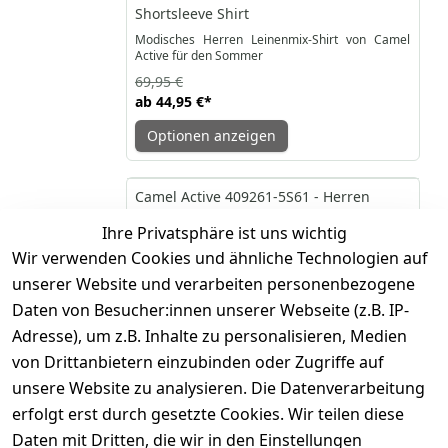
Shortsleeve Shirt
Modisches Herren Leinenmix-Shirt von Camel
Active für den Sommer
69,95 €
ab
44,95 €
*
Optionen anzeigen
-36%
Camel Active 409261-5S61 - Herren
Shortsleeve Shirt
Ihre Privatsphäre ist uns wichtig
Lässiges Herren Karo-Kurzarmshirt von Camel
Wir verwenden Cookies und ähnliche Technologien auf
Active
unserer Website und verarbeiten personenbezogene
69,95 €
ab
44,95 €
*
Daten von Besucher:innen unserer Webseite (z.B. IP-
Adresse), um z.B. Inhalte zu personalisieren, Medien
Optionen anzeigen
von Drittanbietern einzubinden oder Zugriffe auf
unsere Website zu analysieren. Die Datenverarbeitung
-23%
Camel Active 409401-4W37 - Herren
erfolgt erst durch gesetzte Cookies. Wir teilen diese
Fleecejacke
Daten mit Dritten, die wir in den Einstellungen
Modische Herren Fleecejacke von Camel Active