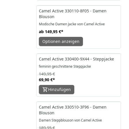
Camel Active 330110-8F05 - Damen
Blouson
Modische Damen Jacke von Camel Active
ab
149,95 €
*
Optionen anzeigen
-53%
Camel Active 330400-9X44 - Steppjacke
feminin geschnittene Steppjacke
149,95 €
69,90 €
*
Hinzufügen
-47%
Camel Active 330510-3F96 - Damen
Blouson
Damen Steppblouson von Camel Active
189,95 €