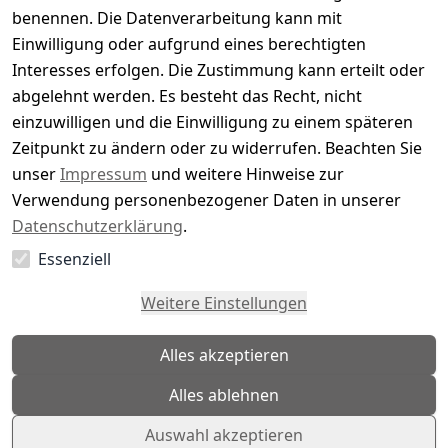
benennen. Die Datenverarbeitung kann mit
129,95 €
Einwilligung oder aufgrund eines berechtigten
99,95 €
*
Interesses erfolgen. Die Zustimmung kann erteilt oder
Hinzufügen
abgelehnt werden. Es besteht das Recht, nicht
einzuwilligen und die Einwilligung zu einem späteren
-30%
Camel Active 409401-6W37 - Herren
Zeitpunkt zu ändern oder zu widerrufen. Beachten Sie
Sweatjacke
unser
Impressum
und weitere Hinweise zur
Modische Herren Sweatjacke von Camel Active
Verwendung personenbezogener Daten in unserer
99,95 €
Datenschutzerklärung
.
ab
69,95 €
*
Essenziell
Optionen anzeigen
Weitere Einstellungen
*
inkl. ges. MwSt
zzgl.
Versandkosten
Alles akzeptieren
1
2
Alles ablehnen
Auswahl akzeptieren