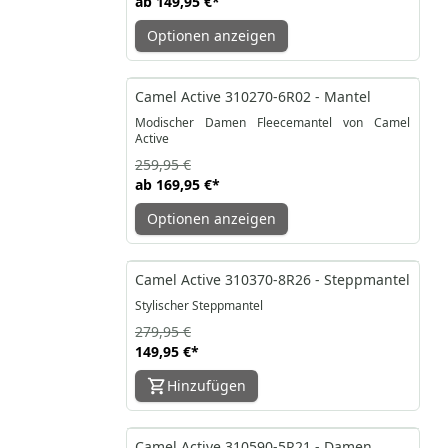
ab
149,95 €
*
Optionen anzeigen
-35%
Camel Active 310270-6R02 - Mantel
Modischer Damen Fleecemantel von Camel
Active
259,95 €
ab
169,95 €
*
Optionen anzeigen
-46%
Camel Active 310370-8R26 - Steppmantel
Stylischer Steppmantel
279,95 €
149,95 €
*
Hinzufügen
-50%
Camel Active 310590-5R21 - Damen