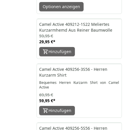
Optionen anzeigen
-50%
Camel Active 409212-1S22 Meliertes
Kurzarmhemd Aus Reiner Baumwolle
59,95 €
29,95 €
*
Hinzufügen
-14%
Camel Active 409256-3S56 - Herren
Kurzarm Shirt
Bequemes Herren Kurzarm Shirt von Camel
Active
69,95 €
59,95 €
*
Hinzufügen
-36%
Camel Active 409256-5S56 - Herren