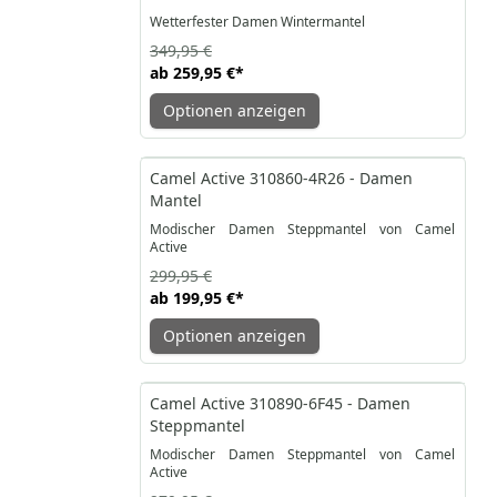
Wetterfester Damen Wintermantel
349,95 €
ab
259,95 €
*
Optionen anzeigen
-33%
Camel Active 310860-4R26 - Damen
Mantel
Modischer Damen Steppmantel von Camel
Active
299,95 €
ab
199,95 €
*
Optionen anzeigen
-32%
Camel Active 310890-6F45 - Damen
Steppmantel
Modischer Damen Steppmantel von Camel
Active