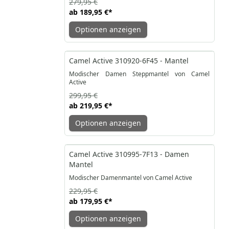
279,95 €
ab
189,95 €
*
Optionen anzeigen
-27%
Camel Active 310920-6F45 - Mantel
Modischer Damen Steppmantel von Camel
Active
299,95 €
ab
219,95 €
*
Optionen anzeigen
-22%
Camel Active 310995-7F13 - Damen
Mantel
Modischer Damenmantel von Camel Active
229,95 €
ab
179,95 €
*
Optionen anzeigen