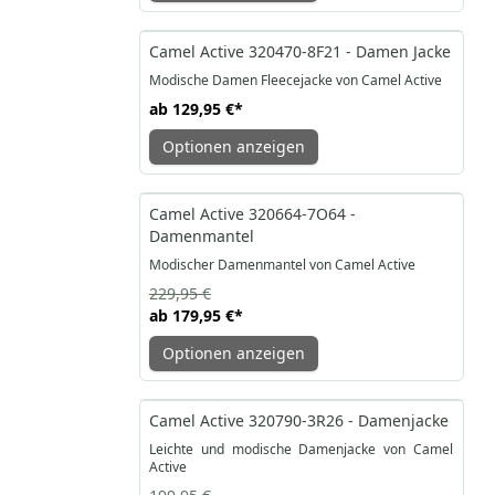
Camel Active 320470-8F21 - Damen Jacke
Modische Damen Fleecejacke von Camel Active
ab
129,95 €
*
Optionen anzeigen
-22%
Camel Active 320664-7O64 -
Damenmantel
Modischer Damenmantel von Camel Active
229,95 €
ab
179,95 €
*
Optionen anzeigen
-50%
Camel Active 320790-3R26 - Damenjacke
Leichte und modische Damenjacke von Camel
Active