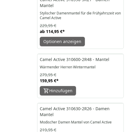
Mantel
Stylischer Damenmantel für die Frühjahrszeit von
Camel Active
229,95 €
ab
114,95 €
*
Optionen anzeigen
-43%
Camel Active 310600-2R48 - Mantel
Wärmender Herren Wintermantel
279,95 €
159,95 €
*
Hinzufügen
-45%
Camel Active 310630-2R26 - Damen
Mantel
Modischer Damen Mantel von Camel Active
219,95 €