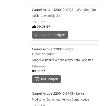
-58%
Camel Active 320010-6R26 - Wendejacke
Taillierte Wendejacke
189,95 €
ab
79,95 €
*
Optionen anzeigen
-55%
Camel Active 320020-8R26 -
Funktionsjacke
Langer Windbreaker aus recyceltem Polyester
199,95 €
89,95 €
*
Hinzufügen
-30%
Camel Active 320040-6F18 - Jacke
Modischer Damenmantel von Camel Active
199,95 €