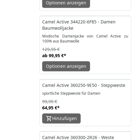
Optionen anzeigen
-23%
Camel Active 344220-6F85 - Damen
Baumwolljacke
Modische Damenjacke von Camel Active zu
100% aus Baumwolle
129,95 €
ab
99,95 €
*
Optionen anzeigen
-35%
Camel Active 360250-9E50 - Steppweste
sportliche Steppweste für Damen
99,95 €
64,95 €
*
Hinzufügen
-31%
Camel Active 360300-2R26 - Weste