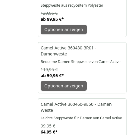
Steppweste aus recyceltem Polyester
129,95 €
ab
89,95 €
*
Optionen anzeigen
-50%
Camel Active 360430-3R01 -
Damenweste
119,95 €
ab
59,95 €
*
Optionen anzeigen
-35%
Camel Active 360460-9E50 - Damen
Weste
Leichte Steppweste für Damen von Camel Active
99,95 €
64,95 €
*