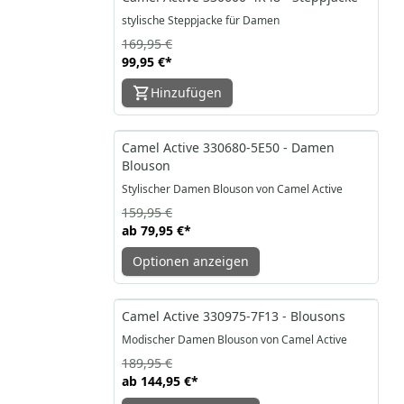
stylische Steppjacke für Damen
169,95 €
99,95 €
*
Hinzufügen
-50%
Camel Active 330680-5E50 - Damen
Blouson
Stylischer Damen Blouson von Camel Active
159,95 €
ab
79,95 €
*
Optionen anzeigen
-24%
Camel Active 330975-7F13 - Blousons
Modischer Damen Blouson von Camel Active
189,95 €
ab
144,95 €
*