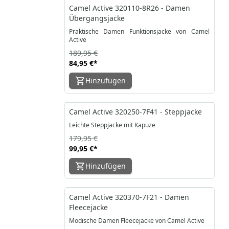
-55%
Camel Active 320110-8R26 - Damen
Übergangsjacke
Praktische Damen Funktionsjacke von Camel
Active
189,95 €
84,95 €
*
Hinzufügen
-44%
Camel Active 320250-7F41 - Steppjacke
Leichte Steppjacke mit Kapuze
179,95 €
99,95 €
*
Hinzufügen
-23%
Camel Active 320370-7F21 - Damen
Fleecejacke
Modische Damen Fleecejacke von Camel Active