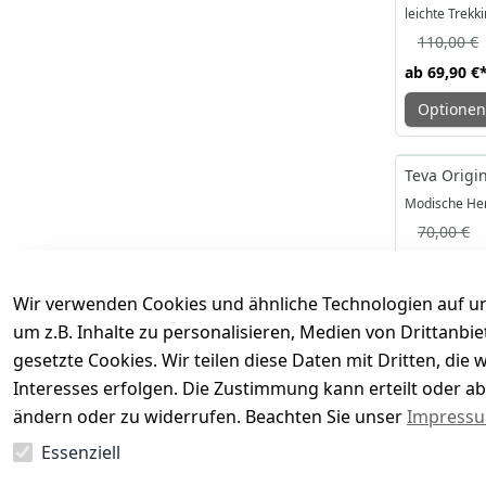
leichte Trekk
110,00 €
ab
69,90 €
Optionen
-43%
Teva Origi
Modische Her
70,00 €
ab
39,95 €
Optionen
Wir verwenden Cookies und ähnliche Technologien auf un
um z.B. Inhalte zu personalisieren, Medien von Drittanbi
gesetzte Cookies. Wir teilen diese Daten mit Dritten, di
Teva Terra 
Interesses erfolgen. Die Zustimmung kann erteilt oder ab
Trekkingsand
ändern oder zu widerrufen. Beachten Sie unser
Impress
120,00 €
*
Essenziell
Hinzu