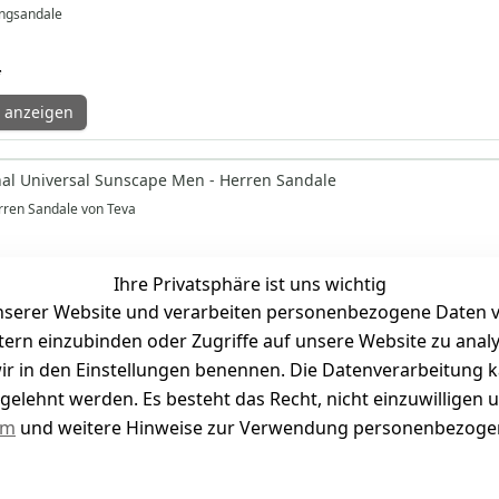
ingsandale
*
 anzeigen
nal Universal Sunscape Men - Herren Sandale
ren Sandale von Teva
*
Ihre Privatsphäre ist uns wichtig
 anzeigen
serer Website und verarbeiten personenbezogene Daten vo
etern einzubinden oder Zugriffe auf unsere Website zu anal
e wir in den Einstellungen benennen. Die Datenverarbeitung 
Fi 5 Universal Leather Men's - Trekkingsandale
gelehnt werden. Es besteht das Recht, nicht einzuwilligen 
ale
um
und weitere Hinweise zur Verwendung personenbezogen
fügen