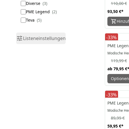
Diverse
3
110,00 €
93,50 €
*
PME Legend
2
Teva
5
Hinzu
-33%
Listeneinstellungen
PME Legend
Modische Her
119,99 €
ab
79,95 €
Optionen
-33%
PME Legend
Modische He
89,99 €
59,95 €
*