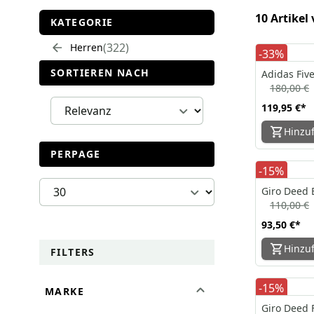
10 Artikel
KATEGORIE
322
Herren
-33%
SORTIEREN NACH
Adidas Fiv
180,00 €
119,95 €
*
Hinzu
PERPAGE
-15%
Giro Deed 
110,00 €
93,50 €
*
Hinzu
FILTERS
-15%
MARKE
Giro Deed 