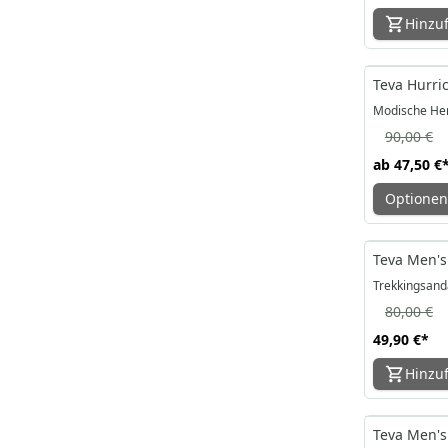
Hinzu
-47%
Teva Hurri
Modische Her
90,00 €
ab
47,50 €
Optionen
-38%
Teva Men's
Trekkingsand
80,00 €
49,90 €
*
Hinzu
-36%
Teva Men's 