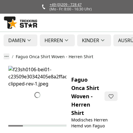
+49 (0)209 - 728 47
(Mo - Fr: 8:00 - 16:30 Uhr)
DAMEN
HERREN
KINDER
AUSR
Faguo Onca Shirt Woven - Herren Shirt
Faguo
Onca Shirt
Woven -
Herren
Shirt
Modisches Herren
Hemd von Faguo