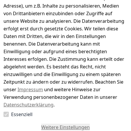
Adresse), um z.B. Inhalte zu personalisieren, Medien
0
von Drittanbietern einzubinden oder Zugriffe auf
Basierend auf 0 Bewertung(en)
unsere Website zu analysieren. Die Datenverarbeitung
Bewertung abgeben
erfolgt erst durch gesetzte Cookies. Wir teilen diese
Daten mit Dritten, die wir in den Einstellungen
5
( 0 )
benennen. Die Datenverarbeitung kann mit
4
( 0 )
Einwilligung oder aufgrund eines berechtigten
3
( 0 )
Interesses erfolgen. Die Zustimmung kann erteilt oder
2
( 0 )
abgelehnt werden. Es besteht das Recht, nicht
1
( 0 )
einzuwilligen und die Einwilligung zu einem späteren
Zeitpunkt zu ändern oder zu widerrufen. Beachten Sie
Es hat noch niemand eine Bewertung für diesen
unser
Impressum
und weitere Hinweise zur
Artikel abgegeben
Verwendung personenbezogener Daten in unserer
Datenschutzerklärung
.
Essenziell
EU-Verantwortliche Person - klicken Sie für Details
Weitere Einstellungen