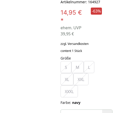
Artikelnummer: 164927
-63%
14,95 €
*
ehem. UVP
39,95 €
zzgl. Versandkosten
content 1 Stück
Größe
S
M
L
XL
XXL
XXXL
Farbe
:
navy