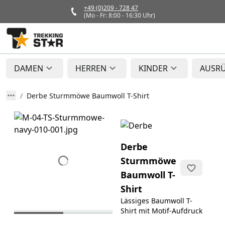
+49 (0)209 - 728 47
(Mo - Fr: 8:00 - 16:30 Uhr)
DAMEN
HERREN
KINDER
AUSR
Derbe Sturmmöwe Baumwoll T-Shirt
Derbe
Sturmmöwe
Baumwoll T-
Shirt
Lässiges Baumwoll T-
Shirt mit Motif-Aufdruck