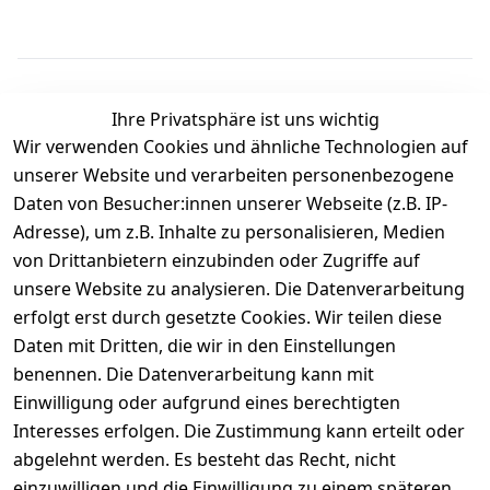
Ihre Privatsphäre ist uns wichtig
Wir verwenden Cookies und ähnliche Technologien auf
Kundenbewertungen
unserer Website und verarbeiten personenbezogene
Daten von Besucher:innen unserer Webseite (z.B. IP-
Durchschnittliche Bewertung
Adresse), um z.B. Inhalte zu personalisieren, Medien
0
von Drittanbietern einzubinden oder Zugriffe auf
Basierend auf 0 Bewertung(en)
unsere Website zu analysieren. Die Datenverarbeitung
Bewertung abgeben
erfolgt erst durch gesetzte Cookies. Wir teilen diese
Daten mit Dritten, die wir in den Einstellungen
5
( 0 )
benennen. Die Datenverarbeitung kann mit
4
( 0 )
Einwilligung oder aufgrund eines berechtigten
3
( 0 )
Interesses erfolgen. Die Zustimmung kann erteilt oder
2
( 0 )
abgelehnt werden. Es besteht das Recht, nicht
1
( 0 )
einzuwilligen und die Einwilligung zu einem späteren