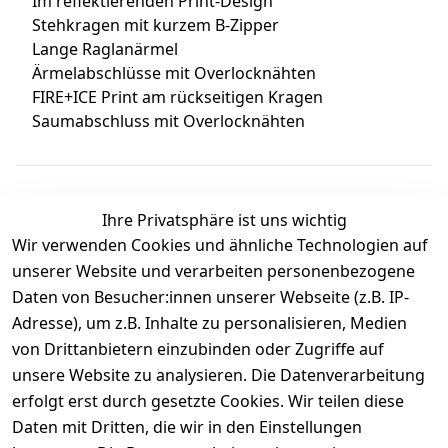
Im reflektierenden Print-Design
Stehkragen mit kurzem B-Zipper
Lange Raglanärmel
Ärmelabschlüsse mit Overlocknähten
FIRE+ICE Print am rückseitigen Kragen
Saumabschluss mit Overlocknähten
Ihre Privatsphäre ist uns wichtig
Wir verwenden Cookies und ähnliche Technologien auf
Kundenbewertungen
unserer Website und verarbeiten personenbezogene
Daten von Besucher:innen unserer Webseite (z.B. IP-
Durchschnittliche Bewertung
Adresse), um z.B. Inhalte zu personalisieren, Medien
0
von Drittanbietern einzubinden oder Zugriffe auf
Basierend auf 0 Bewertung(en)
unsere Website zu analysieren. Die Datenverarbeitung
Bewertung abgeben
erfolgt erst durch gesetzte Cookies. Wir teilen diese
Daten mit Dritten, die wir in den Einstellungen
5
( 0 )