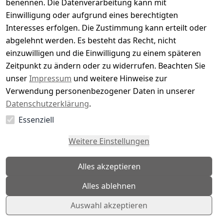
benennen. Die Datenverarbeitung kann mit
4
( 0 )
Einwilligung oder aufgrund eines berechtigten
3
( 0 )
Interesses erfolgen. Die Zustimmung kann erteilt oder
2
( 0 )
abgelehnt werden. Es besteht das Recht, nicht
1
( 0 )
einzuwilligen und die Einwilligung zu einem späteren
Zeitpunkt zu ändern oder zu widerrufen. Beachten Sie
Es hat noch niemand eine Bewertung für diesen
unser
Impressum
und weitere Hinweise zur
Artikel abgegeben
Verwendung personenbezogener Daten in unserer
Datenschutzerklärung
.
Essenziell
EU-Verantwortliche Person - klicken Sie für Details
Weitere Einstellungen
Alles akzeptieren
Alles ablehnen
Auswahl akzeptieren