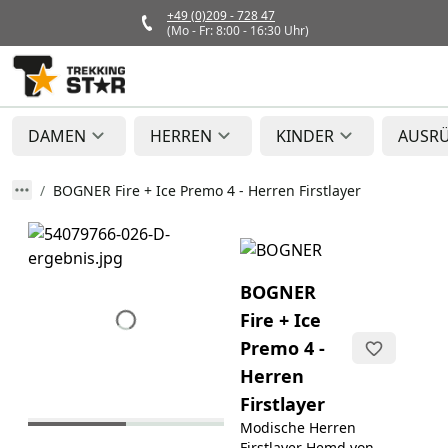
+49 (0)209 - 728 47
(Mo - Fr: 8:00 - 16:30 Uhr)
DAMEN
HERREN
KINDER
AUSR
BOGNER Fire + Ice Premo 4 - Herren Firstlayer
BOGNER
Fire + Ice
Premo 4 -
Herren
Firstlayer
Modische Herren
Firstlayer Hemd von