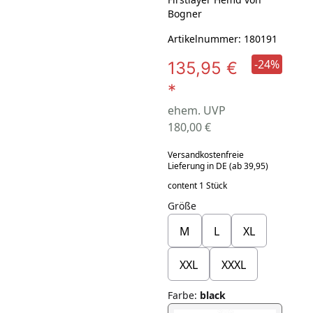
Bogner
Artikelnummer: 180191
-24%
135,95 €
*
ehem. UVP
180,00 €
Versandkostenfreie
Lieferung in DE (ab 39,95)
content 1 Stück
Größe
M
L
XL
XXL
XXXL
Farbe
:
black