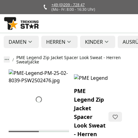
+49 (0)209 - 728 47
(Mo - Fr: 8:00 - 16:30 Uhr)
DAMEN
HERREN
KINDER
AUSR
PME Legend Zip Jacket Spacer Look Sweat - Herren
Sweatjacke
PME
Legend Zip
Jacket
Spacer
Look Sweat
- Herren