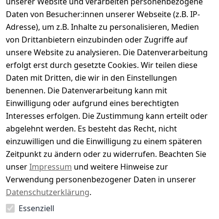
unserer Website und verarbeiten personenbezogene
Daten von Besucher:innen unserer Webseite (z.B. IP-
Durchschnittliche Bewertung
Adresse), um z.B. Inhalte zu personalisieren, Medien
0
von Drittanbietern einzubinden oder Zugriffe auf
Basierend auf 0 Bewertung(en)
unsere Website zu analysieren. Die Datenverarbeitung
Bewertung abgeben
erfolgt erst durch gesetzte Cookies. Wir teilen diese
Daten mit Dritten, die wir in den Einstellungen
5
( 0 )
benennen. Die Datenverarbeitung kann mit
4
( 0 )
Einwilligung oder aufgrund eines berechtigten
3
( 0 )
Interesses erfolgen. Die Zustimmung kann erteilt oder
2
( 0 )
abgelehnt werden. Es besteht das Recht, nicht
1
( 0 )
einzuwilligen und die Einwilligung zu einem späteren
Zeitpunkt zu ändern oder zu widerrufen. Beachten Sie
Es hat noch niemand eine Bewertung für diesen
unser
Impressum
und weitere Hinweise zur
Artikel abgegeben
Verwendung personenbezogener Daten in unserer
Datenschutzerklärung
.
Essenziell