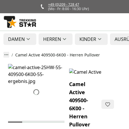
+49 (0)209 - 728 47
(Mo - Fr: 8:00 - 16:30 Uhr)
DAMEN
HERREN
KINDER
AUSR
Camel Active 409500-6K00 - Herren Pullover
Camel
Active
409500-
6K00 -
Herren
Pullover