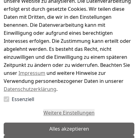
unsere Website zu analysieren. Die Datenverarbeitung
Bewertung abgeben
erfolgt erst durch gesetzte Cookies. Wir teilen diese
Daten mit Dritten, die wir in den Einstellungen
5
( 0 )
benennen. Die Datenverarbeitung kann mit
4
( 0 )
Einwilligung oder aufgrund eines berechtigten
3
( 0 )
Interesses erfolgen. Die Zustimmung kann erteilt oder
2
( 0 )
abgelehnt werden. Es besteht das Recht, nicht
1
( 0 )
einzuwilligen und die Einwilligung zu einem späteren
Zeitpunkt zu ändern oder zu widerrufen. Beachten Sie
Es hat noch niemand eine Bewertung für diesen
unser
Impressum
und weitere Hinweise zur
Artikel abgegeben
Verwendung personenbezogener Daten in unserer
Datenschutzerklärung
.
Essenziell
EU-Verantwortliche Person - klicken Sie für Details
Weitere Einstellungen
Alles akzeptieren