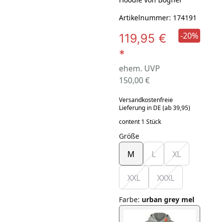
Artikelnummer: 174191
-20%
119,95 €
*
ehem. UVP
150,00 €
Versandkostenfreie
Lieferung in DE (ab 39,95)
content 1 Stück
Größe
M
L
XL
XXL
XXXL
Farbe
:
urban grey mel