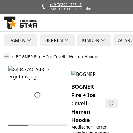
+49 (0)209 - 728 47
(Mo - Fr: 8:00 - 16:30 Uhr)
DAMEN
HERREN
KINDER
AUSR
BOGNER Fire + Ice Covell - Herren Hoodie
BOGNER
Fire + Ice
Covell -
Herren
Hoodie
Modischer Herren
Hoodie von Bogner