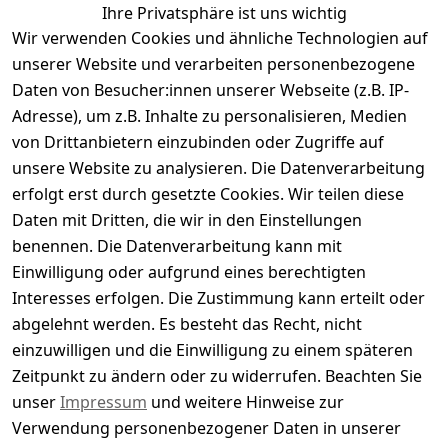
Ihre Privatsphäre ist uns wichtig
Wir verwenden Cookies und ähnliche Technologien auf
Kundenbewertungen
unserer Website und verarbeiten personenbezogene
Daten von Besucher:innen unserer Webseite (z.B. IP-
Durchschnittliche Bewertung
Adresse), um z.B. Inhalte zu personalisieren, Medien
0
von Drittanbietern einzubinden oder Zugriffe auf
Basierend auf 0 Bewertung(en)
unsere Website zu analysieren. Die Datenverarbeitung
Bewertung abgeben
erfolgt erst durch gesetzte Cookies. Wir teilen diese
Daten mit Dritten, die wir in den Einstellungen
5
( 0 )
benennen. Die Datenverarbeitung kann mit
4
( 0 )
Einwilligung oder aufgrund eines berechtigten
3
( 0 )
Interesses erfolgen. Die Zustimmung kann erteilt oder
2
( 0 )
abgelehnt werden. Es besteht das Recht, nicht
1
( 0 )
einzuwilligen und die Einwilligung zu einem späteren
Zeitpunkt zu ändern oder zu widerrufen. Beachten Sie
Es hat noch niemand eine Bewertung für diesen
unser
Impressum
und weitere Hinweise zur
Artikel abgegeben
Verwendung personenbezogener Daten in unserer