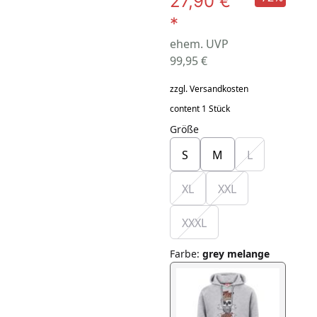
27,90 €
*
ehem. UVP
99,95 €
zzgl. Versandkosten
content 1 Stück
Größe
S
M
L
XL
XXL
XXXL
Farbe
:
grey melange