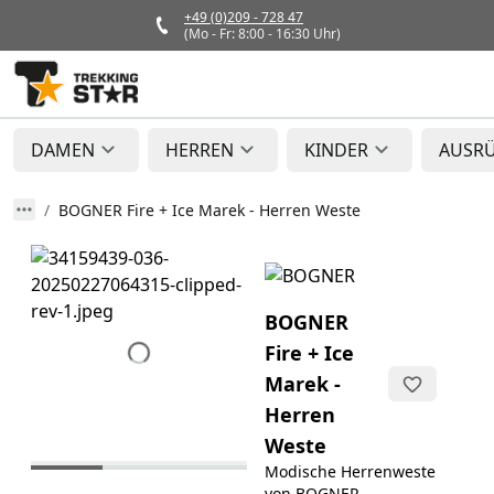
+49 (0)209 - 728 47
(Mo - Fr: 8:00 - 16:30 Uhr)
DAMEN
HERREN
KINDER
AUSR
BOGNER Fire + Ice Marek - Herren Weste
BOGNER
Fire + Ice
Marek -
Herren
Weste
Modische Herrenweste
von BOGNER