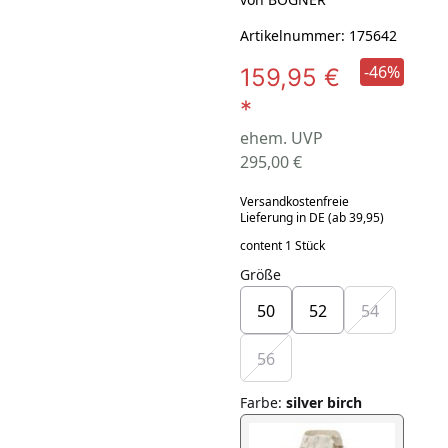
Artikelnummer: 175642
-46%
159,95 €
*
ehem. UVP
295,00 €
Versandkostenfreie
Lieferung in DE (ab 39,95)
content 1 Stück
Größe
50
52
54
56
Farbe
:
silver birch