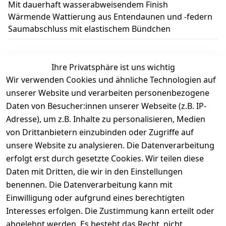
Mit dauerhaft wasserabweisendem Finish
Wärmende Wattierung aus Entendaunen und -federn
Saumabschluss mit elastischem Bündchen
Ihre Privatsphäre ist uns wichtig
Wir verwenden Cookies und ähnliche Technologien auf
Kundenbewertungen
unserer Website und verarbeiten personenbezogene
Daten von Besucher:innen unserer Webseite (z.B. IP-
Durchschnittliche Bewertung
Adresse), um z.B. Inhalte zu personalisieren, Medien
0
von Drittanbietern einzubinden oder Zugriffe auf
Basierend auf 0 Bewertung(en)
unsere Website zu analysieren. Die Datenverarbeitung
Bewertung abgeben
erfolgt erst durch gesetzte Cookies. Wir teilen diese
Daten mit Dritten, die wir in den Einstellungen
5
( 0 )
benennen. Die Datenverarbeitung kann mit
4
( 0 )
Einwilligung oder aufgrund eines berechtigten
3
( 0 )
Interesses erfolgen. Die Zustimmung kann erteilt oder
2
( 0 )
abgelehnt werden. Es besteht das Recht, nicht