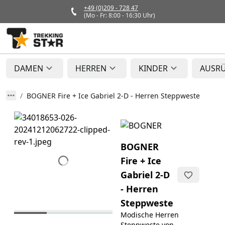
+49 (0)209 - 728 47
(Mo - Fr: 8:00 - 16:30 Uhr)
DAMEN
HERREN
KINDER
AUSR
BOGNER Fire + Ice Gabriel 2-D - Herren Steppweste
BOGNER
Fire + Ice
Gabriel 2-D
- Herren
Steppweste
Modische Herren
Steppweste von