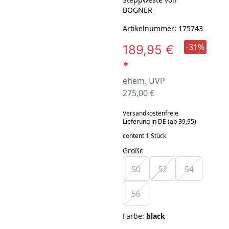
BOGNER
Artikelnummer: 175743
-31%
189,95 €
*
ehem. UVP
275,00 €
Versandkostenfreie
Lieferung in DE (ab 39,95)
content 1 Stück
Größe
50
52
54
56
Farbe
:
black