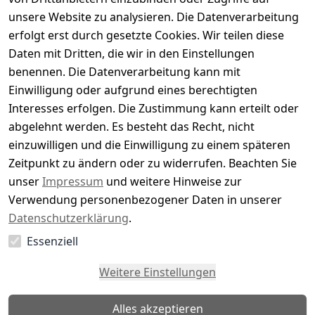
Basierend auf 0 Bewertung(en)
unsere Website zu analysieren. Die Datenverarbeitung
Bewertung abgeben
erfolgt erst durch gesetzte Cookies. Wir teilen diese
Daten mit Dritten, die wir in den Einstellungen
5
( 0 )
benennen. Die Datenverarbeitung kann mit
4
( 0 )
Einwilligung oder aufgrund eines berechtigten
3
( 0 )
Interesses erfolgen. Die Zustimmung kann erteilt oder
2
( 0 )
abgelehnt werden. Es besteht das Recht, nicht
1
( 0 )
einzuwilligen und die Einwilligung zu einem späteren
Zeitpunkt zu ändern oder zu widerrufen. Beachten Sie
Es hat noch niemand eine Bewertung für diesen
unser
Impressum
und weitere Hinweise zur
Artikel abgegeben
Verwendung personenbezogener Daten in unserer
Datenschutzerklärung
.
Essenziell
EU-Verantwortliche Person - klicken Sie für Details
Weitere Einstellungen
Alles akzeptieren