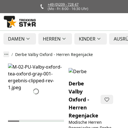
+49 (0)209 - 728 47
(Mo - Fr: 8:00 - 16:30 Uhr)
DAMEN
HERREN
KINDER
AUSR
Derbe Valby Oxford - Herren Regenjacke
Derbe
Valby
Oxford -
Herren
Regenjacke
Modische Herren
Regenjacke von Derbe