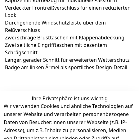
Kapuze mit Kordelzug für individuelle Passform
Verdeckter Frontreißverschluss für einen reduzierten
Look
Durchgehende Windschutzleiste über dem
Reißverschluss
Zwei schräge Brusttaschen mit Klappenabdeckung
Zwei seitliche Eingrifftaschen mit dezentem
Schrägschnitt
Langer, gerader Schnitt für erweiterten Wetterschutz
Badge am linken Ärmel als sportliches Design-Detail
Ihre Privatsphäre ist uns wichtig
Wir verwenden Cookies und ähnliche Technologien auf
Kundenbewertungen
unserer Website und verarbeiten personenbezogene
Daten von Besucher:innen unserer Webseite (z.B. IP-
Durchschnittliche Bewertung
Adresse), um z.B. Inhalte zu personalisieren, Medien
0
von Drittanbietern einzubinden oder Zugriffe auf