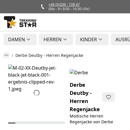
+49 (0)209 - 728 47
(Mo - Fr: 8:00 - 16:30 Uhr)
DAMEN
HERREN
KINDER
AUSR
Derbe Deutby - Herren Regenjacke
Derbe
Deutby -
Herren
Regenjacke
Modische Herren
Regenjacke von Derbe