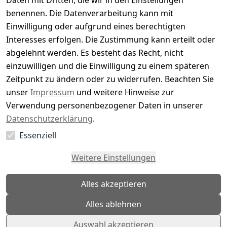
Daten mit Dritten, die wir in den Einstellungen
5
( 0 )
benennen. Die Datenverarbeitung kann mit
4
( 0 )
Einwilligung oder aufgrund eines berechtigten
3
( 0 )
Interesses erfolgen. Die Zustimmung kann erteilt oder
2
( 0 )
abgelehnt werden. Es besteht das Recht, nicht
1
( 0 )
einzuwilligen und die Einwilligung zu einem späteren
Zeitpunkt zu ändern oder zu widerrufen. Beachten Sie
Es hat noch niemand eine Bewertung für diesen
unser
Impressum
und weitere Hinweise zur
Artikel abgegeben
Verwendung personenbezogener Daten in unserer
Datenschutzerklärung
.
Essenziell
EU-Verantwortliche Person - klicken Sie für Details
Weitere Einstellungen
Alles akzeptieren
Alles ablehnen
Auswahl akzeptieren