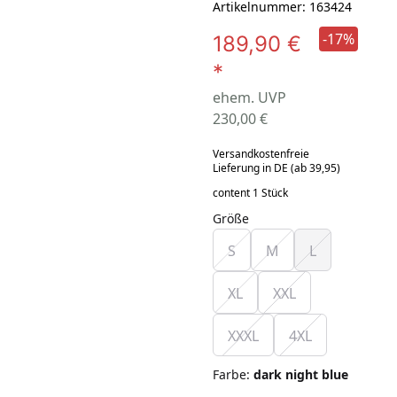
Artikelnummer: 163424
-17%
189,90 €
*
ehem. UVP
230,00 €
Versandkostenfreie
Lieferung in DE (ab 39,95)
content 1 Stück
Größe
S
M
L
XL
XXL
XXXL
4XL
Farbe
:
dark night blue