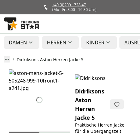
+49 (0)209 - 728 47
(Mo - Fr: 8:00 - 16:30 Uhr)
DAMEN
HERREN
KINDER
AUSR
Didriksons Aston Herren Jacke 5
Didriksons
Aston
Herren
Jacke 5
Praktische Herren Jacke
für die Übergangszeit