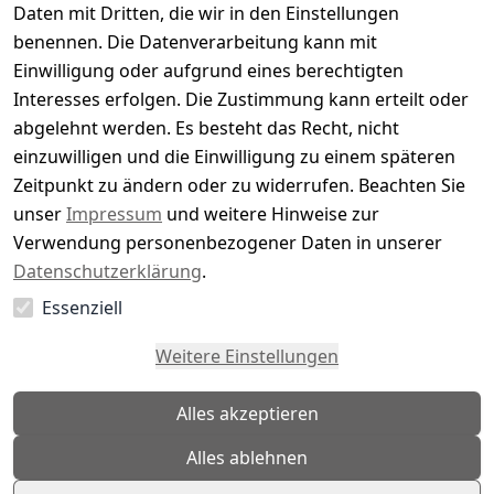
Daten mit Dritten, die wir in den Einstellungen
5
( 0 )
benennen. Die Datenverarbeitung kann mit
4
( 0 )
Einwilligung oder aufgrund eines berechtigten
3
( 0 )
Interesses erfolgen. Die Zustimmung kann erteilt oder
2
( 0 )
abgelehnt werden. Es besteht das Recht, nicht
1
( 0 )
einzuwilligen und die Einwilligung zu einem späteren
Zeitpunkt zu ändern oder zu widerrufen. Beachten Sie
Es hat noch niemand eine Bewertung für diesen
unser
Impressum
und weitere Hinweise zur
Artikel abgegeben
Verwendung personenbezogener Daten in unserer
Datenschutzerklärung
.
Essenziell
EU-Verantwortliche Person - klicken Sie für Details
Weitere Einstellungen
Alles akzeptieren
Alles ablehnen