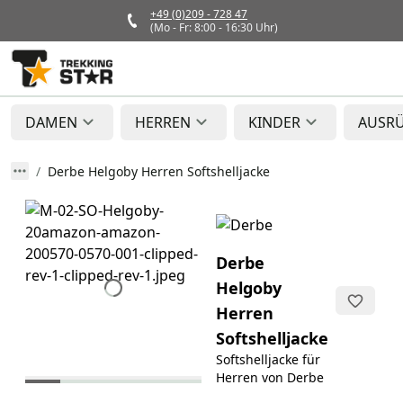
+49 (0)209 - 728 47
(Mo - Fr: 8:00 - 16:30 Uhr)
DAMEN
HERREN
KINDER
AUSR
Derbe Helgoby Herren Softshelljacke
Derbe
Helgoby
Herren
Softshelljacke
Softshelljacke für
Herren von Derbe