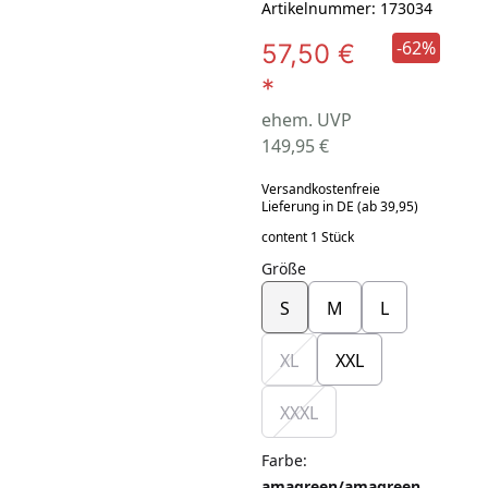
Artikelnummer: 173034
-62%
57,50 €
*
ehem. UVP
149,95 €
Versandkostenfreie
Lieferung in DE (ab 39,95)
content 1 Stück
Größe
S
M
L
XL
XXL
XXXL
Farbe
:
amagreen/amagreen