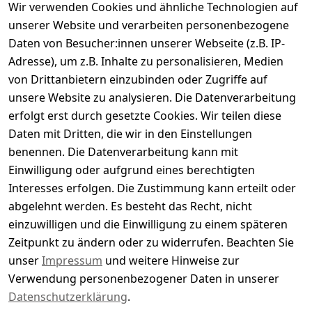
Wir verwenden Cookies und ähnliche Technologien auf
Kundenbewertungen
unserer Website und verarbeiten personenbezogene
Daten von Besucher:innen unserer Webseite (z.B. IP-
Durchschnittliche Bewertung
Adresse), um z.B. Inhalte zu personalisieren, Medien
0
von Drittanbietern einzubinden oder Zugriffe auf
Basierend auf 0 Bewertung(en)
unsere Website zu analysieren. Die Datenverarbeitung
Bewertung abgeben
erfolgt erst durch gesetzte Cookies. Wir teilen diese
Daten mit Dritten, die wir in den Einstellungen
5
( 0 )
benennen. Die Datenverarbeitung kann mit
4
( 0 )
Einwilligung oder aufgrund eines berechtigten
3
( 0 )
Interesses erfolgen. Die Zustimmung kann erteilt oder
2
( 0 )
abgelehnt werden. Es besteht das Recht, nicht
1
( 0 )
einzuwilligen und die Einwilligung zu einem späteren
Zeitpunkt zu ändern oder zu widerrufen. Beachten Sie
Es hat noch niemand eine Bewertung für diesen
unser
Impressum
und weitere Hinweise zur
Artikel abgegeben
Verwendung personenbezogener Daten in unserer
Datenschutzerklärung
.