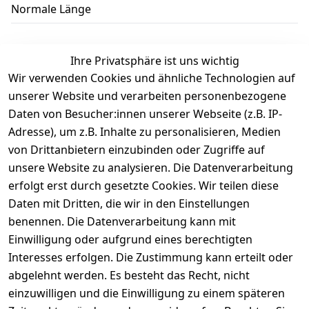
Normale Länge
Ihre Privatsphäre ist uns wichtig
Wir verwenden Cookies und ähnliche Technologien auf
Kundenbewertungen
unserer Website und verarbeiten personenbezogene
Daten von Besucher:innen unserer Webseite (z.B. IP-
Durchschnittliche Bewertung
Adresse), um z.B. Inhalte zu personalisieren, Medien
0
von Drittanbietern einzubinden oder Zugriffe auf
Basierend auf 0 Bewertung(en)
unsere Website zu analysieren. Die Datenverarbeitung
Bewertung abgeben
erfolgt erst durch gesetzte Cookies. Wir teilen diese
Daten mit Dritten, die wir in den Einstellungen
5
( 0 )
benennen. Die Datenverarbeitung kann mit
4
( 0 )
Einwilligung oder aufgrund eines berechtigten
3
( 0 )
Interesses erfolgen. Die Zustimmung kann erteilt oder
2
( 0 )
abgelehnt werden. Es besteht das Recht, nicht
1
( 0 )
einzuwilligen und die Einwilligung zu einem späteren