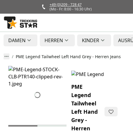
+49 (0)209 - 728 47
(Mo - Fr: 8:00 - 16:30 Uhr)
DAMEN
HERREN
KINDER
AUSR
PME Legend Tailwheel Left Hand Grey - Herren Jeans
PME
Legend
Tailwheel
Left Hand
Grey -
Herren