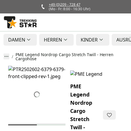
+49 (0)209 - 728 47
(Mo - Fr: 8:00 - 16:30 Uhr)
DAMEN
HERREN
KINDER
AUSR
PME Legend Nordrop Cargo Stretch Twill - Herren
Cargohose
PME
Legend
Nordrop
Cargo
Stretch
Twill -