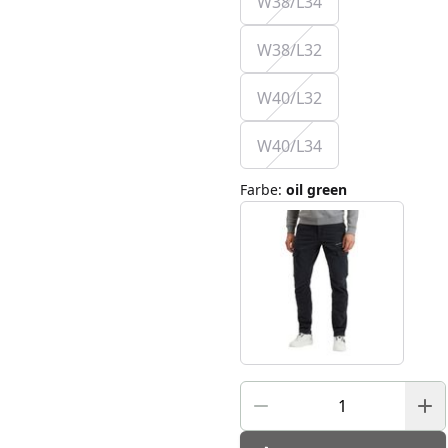
W38/L34
W38/L32
W40/L32
W40/L34
Farbe
:
oil green