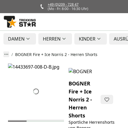
+49 (0)209 - 728 47
(Mo - Fr: 8:00 - 16:30 Uhr)
DAMEN
HERREN
KINDER
AUSR
BOGNER Fire + Ice Norris 2 - Herren Shorts
BOGNER
Fire + Ice
Norris 2 -
Herren
Shorts
Sportliche Herrenshorts
von Bogner