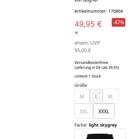
Artikelnummer: 170866
-47%
49,95 €
*
ehem. UVP
95,00 €
Versandkostenfreie
Lieferung in DE (ab 39,95)
content 1 Stück
Größe
M
L
XL
XXL
XXXL
Farbe
:
light skygrey