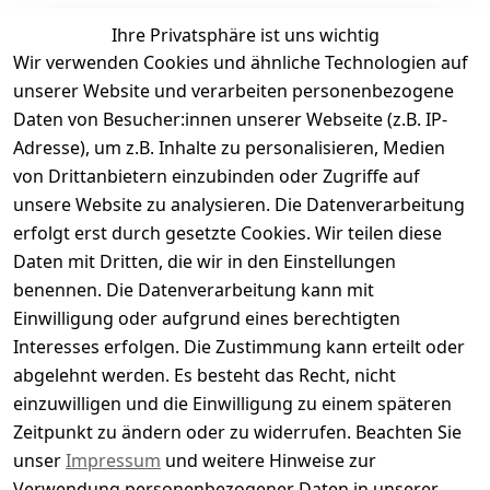
Ihre Privatsphäre ist uns wichtig
Wir verwenden Cookies und ähnliche Technologien auf
Kundenbewertungen
unserer Website und verarbeiten personenbezogene
Daten von Besucher:innen unserer Webseite (z.B. IP-
Durchschnittliche Bewertung
Adresse), um z.B. Inhalte zu personalisieren, Medien
0
von Drittanbietern einzubinden oder Zugriffe auf
Basierend auf 0 Bewertung(en)
unsere Website zu analysieren. Die Datenverarbeitung
Bewertung abgeben
erfolgt erst durch gesetzte Cookies. Wir teilen diese
Daten mit Dritten, die wir in den Einstellungen
5
( 0 )
benennen. Die Datenverarbeitung kann mit
4
( 0 )
Einwilligung oder aufgrund eines berechtigten
3
( 0 )
Interesses erfolgen. Die Zustimmung kann erteilt oder
2
( 0 )
abgelehnt werden. Es besteht das Recht, nicht
1
( 0 )
einzuwilligen und die Einwilligung zu einem späteren
Zeitpunkt zu ändern oder zu widerrufen. Beachten Sie
Es hat noch niemand eine Bewertung für diesen
unser
Impressum
und weitere Hinweise zur
Artikel abgegeben
Verwendung personenbezogener Daten in unserer