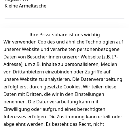
Kleine Ärmeltasche
Ihre Privatsphäre ist uns wichtig
Wir verwenden Cookies und ähnliche Technologien auf
Kundenbewertungen
unserer Website und verarbeiten personenbezogene
Daten von Besucher:innen unserer Webseite (z.B. IP-
Durchschnittliche Bewertung
Adresse), um z.B. Inhalte zu personalisieren, Medien
0
von Drittanbietern einzubinden oder Zugriffe auf
Basierend auf 0 Bewertung(en)
unsere Website zu analysieren. Die Datenverarbeitung
Bewertung abgeben
erfolgt erst durch gesetzte Cookies. Wir teilen diese
Daten mit Dritten, die wir in den Einstellungen
5
( 0 )
benennen. Die Datenverarbeitung kann mit
4
( 0 )
Einwilligung oder aufgrund eines berechtigten
3
( 0 )
Interesses erfolgen. Die Zustimmung kann erteilt oder
2
( 0 )
abgelehnt werden. Es besteht das Recht, nicht
1
( 0 )