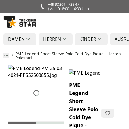
+49 (0)209 - 728 47
(Mo - Fr: 8:00 - 16:30 Uhr)
DAMEN
HERREN
KINDER
AUSR
PME Legend Short Sleeve Polo Cold Dye Pique - Herren
Poloshirt
PME
Legend
Short
Sleeve Polo
Cold Dye
Pique -